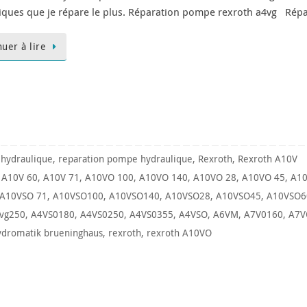
iques que je répare le plus. Réparation pompe rexroth a4vg Ré
nuer à lire
hydraulique
,
reparation pompe hydraulique
,
Rexroth
,
Rexroth A10V
,
A10V 60
,
A10V 71
,
A10VO 100
,
A10VO 140
,
A10VO 28
,
A10VO 45
,
A10
A10VSO 71
,
A10VSO100
,
A10VSO140
,
A10VSO28
,
A10VSO45
,
A10VSO6
vg250
,
A4VS0180
,
A4VS0250
,
A4VS0355
,
A4VSO
,
A6VM
,
A7V0160
,
A7V
ydromatik brueninghaus
,
rexroth
,
rexroth A10VO