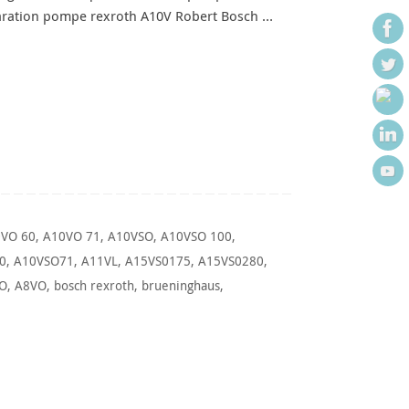
paration pompe rexroth A10V Robert Bosch …
VO 60
,
A10VO 71
,
A10VSO
,
A10VSO 100
,
0
,
A10VSO71
,
A11VL
,
A15VS0175
,
A15VS0280
,
O
,
A8VO
,
bosch rexroth
,
brueninghaus
,