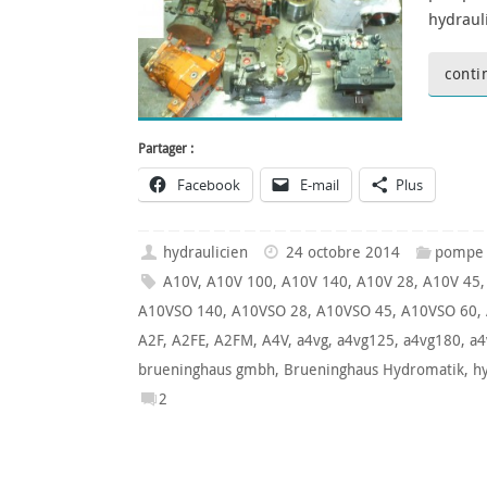
hydraul
conti
Partager :
Facebook
E-mail
Plus
hydraulicien
24 octobre 2014
pompe 
A10V
,
A10V 100
,
A10V 140
,
A10V 28
,
A10V 45
A10VSO 140
,
A10VSO 28
,
A10VSO 45
,
A10VSO 60
,
A2F
,
A2FE
,
A2FM
,
A4V
,
a4vg
,
a4vg125
,
a4vg180
,
a4
brueninghaus gmbh
,
Brueninghaus Hydromatik
,
h
2