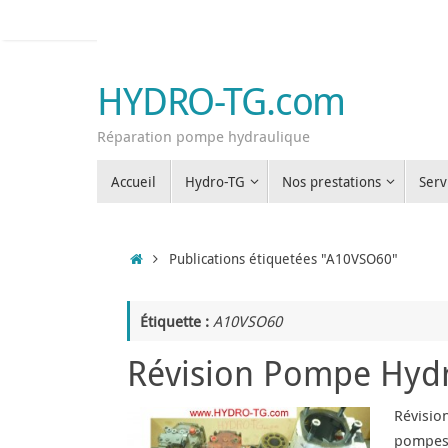
Passer
au
contenu
HYDRO-TG.com
Réparation pompe hydraulique
Passer
Accueil
Hydro-TG
Nos prestations
Serv
au
contenu
Accueil
Publications étiquetées "A10VSO60"
Étiquette :
A10VSO60
Révision Pompe Hydr
Révisio
pompes 