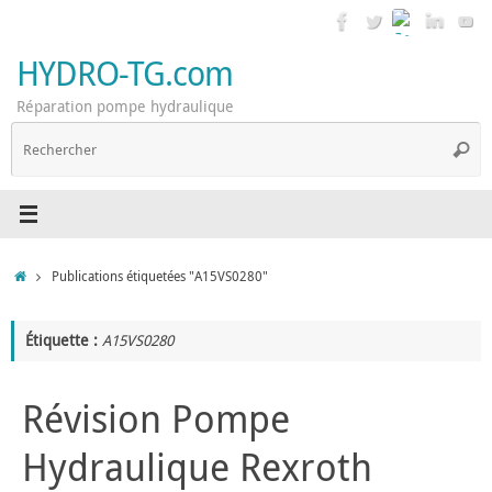
Passer
au
contenu
HYDRO-TG.com
Réparation pompe hydraulique
R
Reche
p
:
Accueil
Publications étiquetées "A15VS0280"
Étiquette :
A15VS0280
Révision Pompe
Hydraulique Rexroth