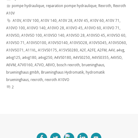
pompe hydraulique
,
reparation pompe hydraulique
,
Rexroth
,
Rexroth
A10V
A10V
,
A10V 100
,
A10V 140
,
A10V 28
,
A10V 45
,
A10V 60
,
A10V 71
,
A10VO 100
,
A10VO 140
,
A10VO 28
,
A10VO 45
,
A10VO 60
,
A10VO 71
,
A10VSO
,
A10VSO 100
,
A10VSO 140
,
A10VSO 28
,
A10VSO 45
,
A10VSO 60
,
A10VSO 71
,
A10VSO100
,
A10VSO140
,
A10VSO28
,
A10VSO45
,
A10VSO60
,
A10VSO71
,
A11VL
,
A15VS0175
,
A15VS0280
,
A2F
,
A2FE
,
A2FM
,
A4V
,
a4vg
,
a4vg125
,
a4vg180
,
a4vg250
,
A4VS0180
,
A4VS0250
,
A4VS0355
,
A4VSO
,
A6VM
,
A7V0160
,
A7VO
,
A8VO
,
bosch rexroth
,
brueninghaus
,
brueninghaus gmbh
,
Brueninghaus Hydromatik
,
hydromatik
brueninghaus
,
rexroth
,
rexroth A10VO
2