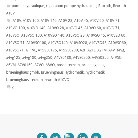
pompe hydraulique
,
reparation pompe hydraulique
,
Rexroth
,
Rexroth
A10V
A10V
,
A10V 100
,
A10V 140
,
A10V 28
,
A10V 45
,
A10V 60
,
A10V 71
,
A10VO 100
,
A10VO 140
,
A10VO 28
,
A10VO 45
,
A10VO 60
,
A10VO 71
,
A10VSO
,
A10VSO 100
,
A10VSO 140
,
A10VSO 28
,
A10VSO 45
,
A10VSO 60
,
A10VSO 71
,
A10VSO100
,
A10VSO140
,
A10VSO28
,
A10VSO45
,
A10VSO60
,
A10VSO71
,
A11VL
,
A15VS0175
,
A15VS0280
,
A2F
,
A2FE
,
A2FM
,
A4V
,
a4vg
,
a4vg125
,
a4vg180
,
a4vg250
,
A4VS0180
,
A4VS0250
,
A4VS0355
,
A4VSO
,
A6VM
,
A7V0160
,
A7VO
,
A8VO
,
bosch rexroth
,
brueninghaus
,
brueninghaus gmbh
,
Brueninghaus Hydromatik
,
hydromatik
brueninghaus
,
rexroth
,
rexroth A10VO
2