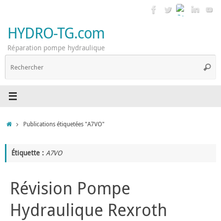
Passer
au
contenu
HYDRO-TG.com
Réparation pompe hydraulique
R
Reche
p
:
Accueil
Publications étiquetées "A7VO"
Étiquette :
A7VO
Révision Pompe
Hydraulique Rexroth