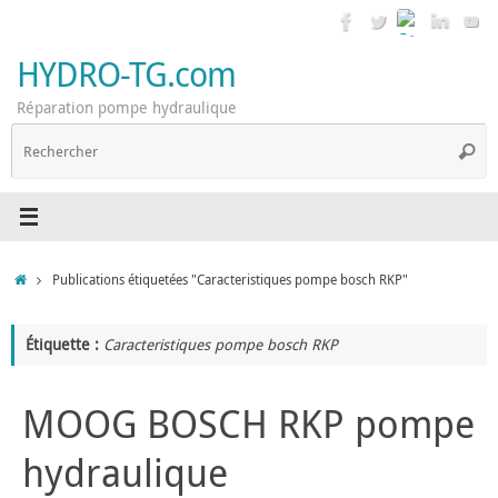
Passer
au
contenu
HYDRO-TG.com
Réparation pompe hydraulique
R
Reche
p
:
Accueil
Publications étiquetées "Caracteristiques pompe bosch RKP"
Étiquette :
Caracteristiques pompe bosch RKP
MOOG BOSCH RKP pompe
hydraulique