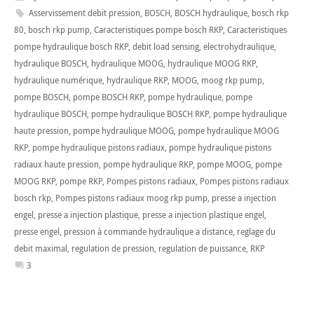
Asservissement debit pression
,
BOSCH
,
BOSCH hydraulique
,
bosch rkp
80
,
bosch rkp pump
,
Caracteristiques pompe bosch RKP
,
Caracteristiques
pompe hydraulique bosch RKP
,
debit load sensing
,
electrohydraulique
,
hydraulique BOSCH
,
hydraulique MOOG
,
hydraulique MOOG RKP
,
hydraulique numérique
,
hydraulique RKP
,
MOOG
,
moog rkp pump
,
pompe BOSCH
,
pompe BOSCH RKP
,
pompe hydraulique
,
pompe
hydraulique BOSCH
,
pompe hydraulique BOSCH RKP
,
pompe hydraulique
haute pression
,
pompe hydraulique MOOG
,
pompe hydraulique MOOG
RKP
,
pompe hydraulique pistons radiaux
,
pompe hydraulique pistons
radiaux haute pression
,
pompe hydraulique RKP
,
pompe MOOG
,
pompe
MOOG RKP
,
pompe RKP
,
Pompes pistons radiaux
,
Pompes pistons radiaux
bosch rkp
,
Pompes pistons radiaux moog rkp pump
,
presse a injection
engel
,
presse a injection plastique
,
presse a injection plastique engel
,
presse engel
,
pression à commande hydraulique a distance
,
reglage du
debit maximal
,
regulation de pression
,
regulation de puissance
,
RKP
3