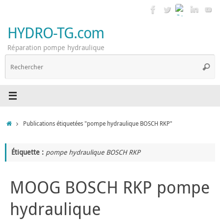
Passer
au
contenu
HYDRO-TG.com
Réparation pompe hydraulique
R
Reche
p
:
Accueil
Publications étiquetées "pompe hydraulique BOSCH RKP"
Étiquette :
pompe hydraulique BOSCH RKP
MOOG BOSCH RKP pompe
hydraulique