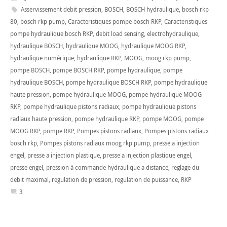
Asservissement debit pression
,
BOSCH
,
BOSCH hydraulique
,
bosch rkp
80
,
bosch rkp pump
,
Caracteristiques pompe bosch RKP
,
Caracteristiques
pompe hydraulique bosch RKP
,
debit load sensing
,
electrohydraulique
,
hydraulique BOSCH
,
hydraulique MOOG
,
hydraulique MOOG RKP
,
hydraulique numérique
,
hydraulique RKP
,
MOOG
,
moog rkp pump
,
pompe BOSCH
,
pompe BOSCH RKP
,
pompe hydraulique
,
pompe
hydraulique BOSCH
,
pompe hydraulique BOSCH RKP
,
pompe hydraulique
haute pression
,
pompe hydraulique MOOG
,
pompe hydraulique MOOG
RKP
,
pompe hydraulique pistons radiaux
,
pompe hydraulique pistons
radiaux haute pression
,
pompe hydraulique RKP
,
pompe MOOG
,
pompe
MOOG RKP
,
pompe RKP
,
Pompes pistons radiaux
,
Pompes pistons radiaux
bosch rkp
,
Pompes pistons radiaux moog rkp pump
,
presse a injection
engel
,
presse a injection plastique
,
presse a injection plastique engel
,
presse engel
,
pression à commande hydraulique a distance
,
reglage du
debit maximal
,
regulation de pression
,
regulation de puissance
,
RKP
3