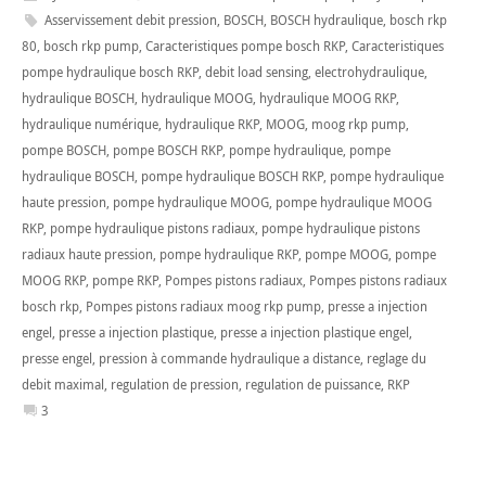
Asservissement debit pression
,
BOSCH
,
BOSCH hydraulique
,
bosch rkp
80
,
bosch rkp pump
,
Caracteristiques pompe bosch RKP
,
Caracteristiques
pompe hydraulique bosch RKP
,
debit load sensing
,
electrohydraulique
,
hydraulique BOSCH
,
hydraulique MOOG
,
hydraulique MOOG RKP
,
hydraulique numérique
,
hydraulique RKP
,
MOOG
,
moog rkp pump
,
pompe BOSCH
,
pompe BOSCH RKP
,
pompe hydraulique
,
pompe
hydraulique BOSCH
,
pompe hydraulique BOSCH RKP
,
pompe hydraulique
haute pression
,
pompe hydraulique MOOG
,
pompe hydraulique MOOG
RKP
,
pompe hydraulique pistons radiaux
,
pompe hydraulique pistons
radiaux haute pression
,
pompe hydraulique RKP
,
pompe MOOG
,
pompe
MOOG RKP
,
pompe RKP
,
Pompes pistons radiaux
,
Pompes pistons radiaux
bosch rkp
,
Pompes pistons radiaux moog rkp pump
,
presse a injection
engel
,
presse a injection plastique
,
presse a injection plastique engel
,
presse engel
,
pression à commande hydraulique a distance
,
reglage du
debit maximal
,
regulation de pression
,
regulation de puissance
,
RKP
3