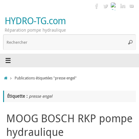
Passer
au
contenu
HYDRO-TG.com
Réparation pompe hydraulique
R
Reche
p
:
Accueil
Publications étiquetées "presse engel"
Étiquette :
presse engel
MOOG BOSCH RKP pompe
hydraulique