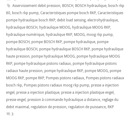
Asservissement debit pression
,
BOSCH
,
BOSCH hydraulique
,
bosch rkp
80
,
bosch rkp pump
,
Caracteristiques pompe bosch RKP
,
Caracteristiques
pompe hydraulique bosch RKP
,
debit load sensing
,
electrohydraulique
,
hydraulique BOSCH
,
hydraulique MOOG
,
hydraulique MOOG RKP
,
hydraulique numérique
,
hydraulique RKP
,
MOOG
,
moog rkp pump
,
pompe BOSCH
,
pompe BOSCH RKP
,
pompe hydraulique
,
pompe
hydraulique BOSCH
,
pompe hydraulique BOSCH RKP
,
pompe hydraulique
haute pression
,
pompe hydraulique MOOG
,
pompe hydraulique MOOG
RKP
,
pompe hydraulique pistons radiaux
,
pompe hydraulique pistons
radiaux haute pression
,
pompe hydraulique RKP
,
pompe MOOG
,
pompe
MOOG RKP
,
pompe RKP
,
Pompes pistons radiaux
,
Pompes pistons radiaux
bosch rkp
,
Pompes pistons radiaux moog rkp pump
,
presse a injection
engel
,
presse a injection plastique
,
presse a injection plastique engel
,
presse engel
,
pression à commande hydraulique a distance
,
reglage du
debit maximal
,
regulation de pression
,
regulation de puissance
,
RKP
3