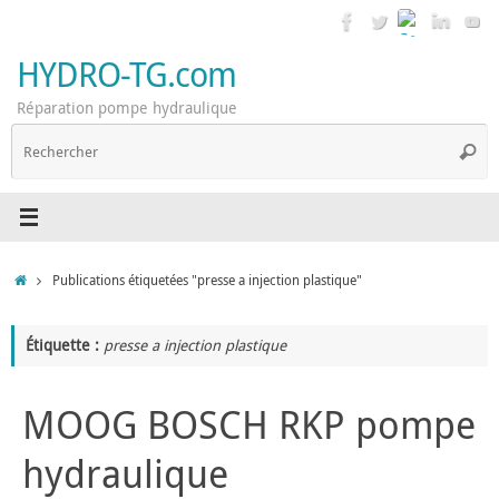
Passer
au
contenu
HYDRO-TG.com
Réparation pompe hydraulique
R
Reche
p
:
Accueil
Publications étiquetées "presse a injection plastique"
Étiquette :
presse a injection plastique
MOOG BOSCH RKP pompe
hydraulique