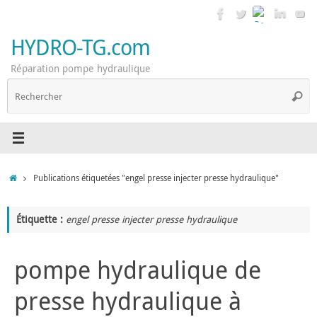
Passer
au
contenu
HYDRO-TG.com
Réparation pompe hydraulique
R
Reche
p
:
Accueil
Publications étiquetées "engel presse injecter presse hydraulique"
Étiquette :
engel presse injecter presse hydraulique
pompe hydraulique de
presse hydraulique à