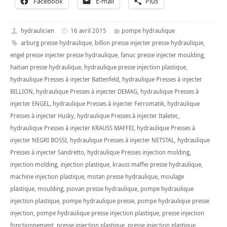
Facebook
E-mail
Plus
hydraulicien
16 avril 2015
pompe hydraulique
arburg presse hydraulique
,
billon presse injecter presse hydraulique
,
engel presse injecter presse hydraulique
,
fanuc presse injecter moulding
,
haitian presse hydraulique
,
hydraulique presse injection plastique
,
hydraulique Presses à injecter Battenfeld
,
hydraulique Presses à injecter
BILLION
,
hydraulique Presses à injecter DEMAG
,
hydraulique Presses à
injecter ENGEL
,
hydraulique Presses à injecter Ferromatik
,
hydraulique
Presses à injecter Husky
,
hydraulique Presses à injecter Italetec
,
hydraulique Presses à injecter KRAUSS MAFFEI
,
hydraulique Presses à
injecter NEGRI BOSSI
,
hydraulique Presses à injecter NETSTAL
,
hydraulique
Presses à injecter Sandretto
,
hydraulique Presses injection molding
,
injection molding
,
injection plastique
,
krauss maffei presse hydraulique
,
machine injection plastique
,
motan presse hydraulique
,
moulage
plastique
,
moulding
,
piovan presse hydraulique
,
pompe hydraulique
injection plastique
,
pompe hydraulique presse
,
pompe hydraulique presse
injection
,
pompe hydraulique presse injection plastique
,
presse injection
fonctionnement
,
presse injection plastique
,
presse injection plastique