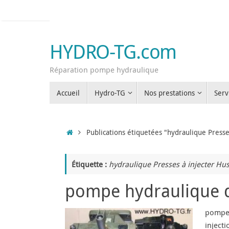
Passer
au
contenu
HYDRO-TG.com
Réparation pompe hydraulique
Passer
Accueil
Hydro-TG
Nos prestations
Serv
au
contenu
Accueil
Publications étiquetées "hydraulique Presse
Étiquette :
hydraulique Presses à injecter Hu
pompe hydraulique de
pompe 
inject