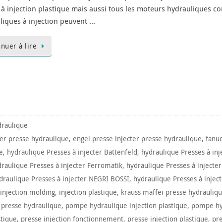
 à injection plastique mais aussi tous les moteurs hydrauliques c
liques à injection peuvent …
inuer à lire
raulique
ter presse hydraulique
,
engel presse injecter presse hydraulique
,
fanu
e
,
hydraulique Presses à injecter Battenfeld
,
hydraulique Presses à in
raulique Presses à injecter Ferromatik
,
hydraulique Presses à injecte
draulique Presses à injecter NEGRI BOSSI
,
hydraulique Presses à injec
injection molding
,
injection plastique
,
krauss maffei presse hydrauliq
 presse hydraulique
,
pompe hydraulique injection plastique
,
pompe hy
stique
,
presse injection fonctionnement
,
presse injection plastique
,
pre