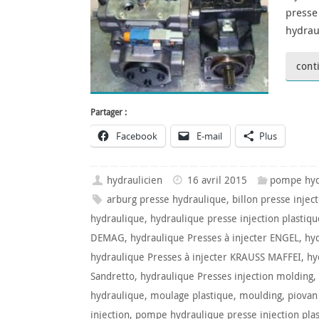
presse
hydrau
cont
Partager :
Facebook
E-mail
Plus
hydraulicien
16 avril 2015
pompe hyd
arburg presse hydraulique
,
billon presse injec
hydraulique
,
hydraulique presse injection plastiqu
DEMAG
,
hydraulique Presses à injecter ENGEL
,
hyd
hydraulique Presses à injecter KRAUSS MAFFEI
,
hy
Sandretto
,
hydraulique Presses injection molding
,
hydraulique
,
moulage plastique
,
moulding
,
piovan
injection
,
pompe hydraulique presse injection pla