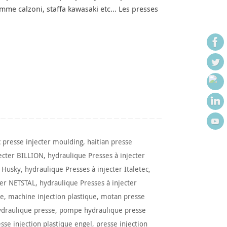
omme calzoni, staffa kawasaki etc… Les presses
c presse injecter moulding
,
haitian presse
jecter BILLION
,
hydraulique Presses à injecter
r Husky
,
hydraulique Presses à injecter Italetec
,
ter NETSTAL
,
hydraulique Presses à injecter
ue
,
machine injection plastique
,
motan presse
draulique presse
,
pompe hydraulique presse
sse injection plastique engel
,
presse injection