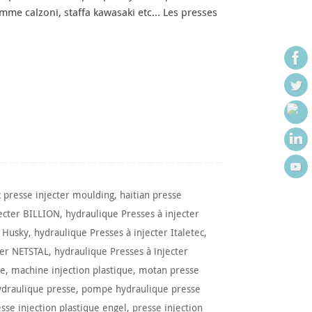
omme calzoni, staffa kawasaki etc… Les presses
c presse injecter moulding
,
haitian presse
jecter BILLION
,
hydraulique Presses à injecter
r Husky
,
hydraulique Presses à injecter Italetec
,
ter NETSTAL
,
hydraulique Presses à injecter
ue
,
machine injection plastique
,
motan presse
draulique presse
,
pompe hydraulique presse
sse injection plastique engel
,
presse injection