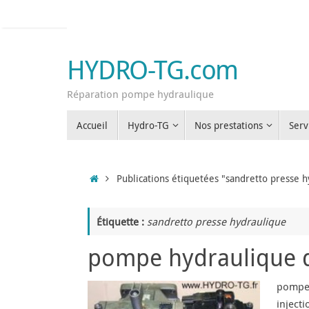
Passer
au
contenu
HYDRO-TG.com
Réparation pompe hydraulique
Passer
Accueil
Hydro-TG
Nos prestations
Serv
au
contenu
Accueil
Publications étiquetées "sandretto presse 
Étiquette :
sandretto presse hydraulique
pompe hydraulique de
pompe 
inject