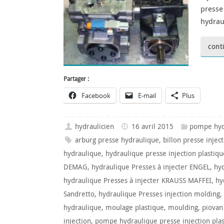
presse
hydrau
cont
Partager :
Facebook
E-mail
Plus
hydraulicien
16 avril 2015
pompe hyd
arburg presse hydraulique
,
billon presse injec
hydraulique
,
hydraulique presse injection plastiqu
DEMAG
,
hydraulique Presses à injecter ENGEL
,
hyd
hydraulique Presses à injecter KRAUSS MAFFEI
,
hy
Sandretto
,
hydraulique Presses injection molding
,
hydraulique
,
moulage plastique
,
moulding
,
piovan
injection
,
pompe hydraulique presse injection pla