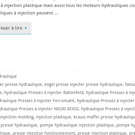
 à injection plastique mais aussi tous les moteurs hydrauliques c
liques à injection peuvent …
inuer à lire
raulique
ter presse hydraulique
,
engel presse injecter presse hydraulique
,
fanu
e
,
hydraulique Presses à injecter Battenfeld
,
hydraulique Presses à in
raulique Presses à injecter Ferromatik
,
hydraulique Presses à injecte
draulique Presses à injecter NEGRI BOSSI
,
hydraulique Presses à injec
injection molding
,
injection plastique
,
krauss maffei presse hydrauliq
 presse hydraulique
,
pompe hydraulique injection plastique
,
pompe hy
stique
,
presse injection fonctionnement
,
presse injection plastique
,
pre