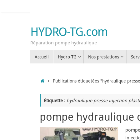
Passer
au
contenu
HYDRO-TG.com
Réparation pompe hydraulique
Passer
Accueil
Hydro-TG
Nos prestations
Serv
au
contenu
Accueil
Publications étiquetées "hydraulique presse
Étiquette :
hydraulique presse injection plast
pompe hydraulique de
pompe 
inject