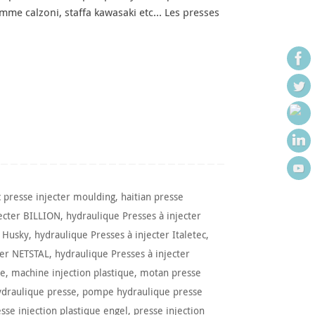
omme calzoni, staffa kawasaki etc… Les presses
c presse injecter moulding
,
haitian presse
jecter BILLION
,
hydraulique Presses à injecter
r Husky
,
hydraulique Presses à injecter Italetec
,
ter NETSTAL
,
hydraulique Presses à injecter
ue
,
machine injection plastique
,
motan presse
draulique presse
,
pompe hydraulique presse
sse injection plastique engel
,
presse injection