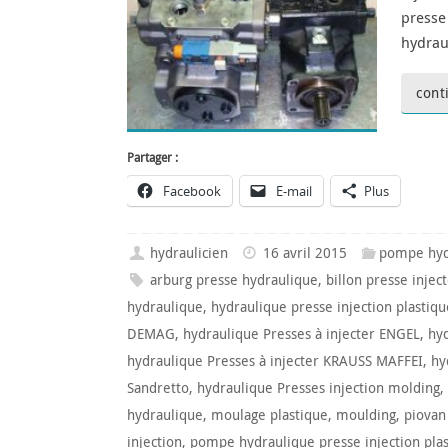
presse
hydrau
cont
Partager :
Facebook
E-mail
Plus
hydraulicien
16 avril 2015
pompe hyd
arburg presse hydraulique
,
billon presse injec
hydraulique
,
hydraulique presse injection plastiqu
DEMAG
,
hydraulique Presses à injecter ENGEL
,
hyd
hydraulique Presses à injecter KRAUSS MAFFEI
,
hy
Sandretto
,
hydraulique Presses injection molding
,
hydraulique
,
moulage plastique
,
moulding
,
piovan
injection
,
pompe hydraulique presse injection pla