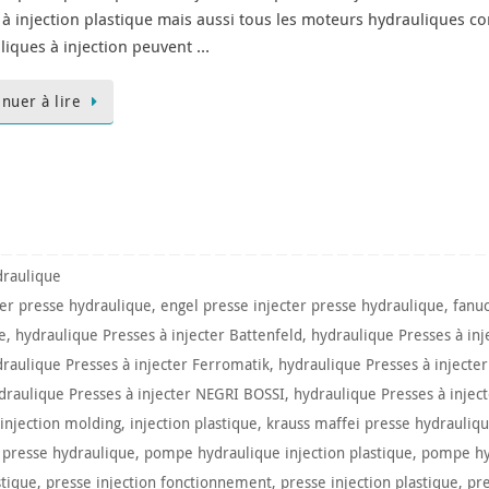
 à injection plastique mais aussi tous les moteurs hydrauliques c
liques à injection peuvent …
inuer à lire
raulique
ter presse hydraulique
,
engel presse injecter presse hydraulique
,
fanu
e
,
hydraulique Presses à injecter Battenfeld
,
hydraulique Presses à in
raulique Presses à injecter Ferromatik
,
hydraulique Presses à injecte
draulique Presses à injecter NEGRI BOSSI
,
hydraulique Presses à injec
injection molding
,
injection plastique
,
krauss maffei presse hydrauliq
 presse hydraulique
,
pompe hydraulique injection plastique
,
pompe hy
stique
,
presse injection fonctionnement
,
presse injection plastique
,
pre