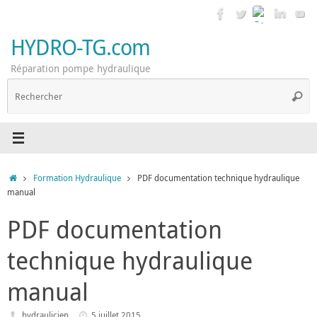
Passer
au
contenu
HYDRO-TG.com
Réparation pompe hydraulique
R
Reche
p
:
Accueil
Formation Hydraulique
PDF documentation technique hydraulique
manual
PDF documentation
technique hydraulique
manual
hydraulicien
5 juillet 2015