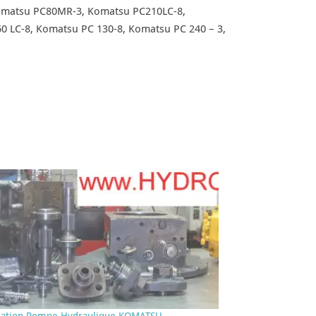
omatsu PC80MR-3, Komatsu PC210LC-8,
 LC-8, Komatsu PC 130-8, Komatsu PC 240 – 3,
ration Pompe Hydraulique KOMATSU