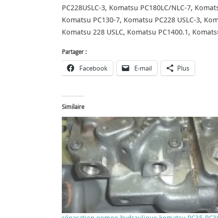
PC228USLC-3, Komatsu PC180LC/NLC-7, Komat
Komatsu PC130-7, Komatsu PC228 USLC-3, Koma
Komatsu 228 USLC, Komatsu PC1400.1, Komats
Partager :
Facebook
E-mail
Plus
Similaire
réparation pompe hydraulique komatsu PC35 PC3