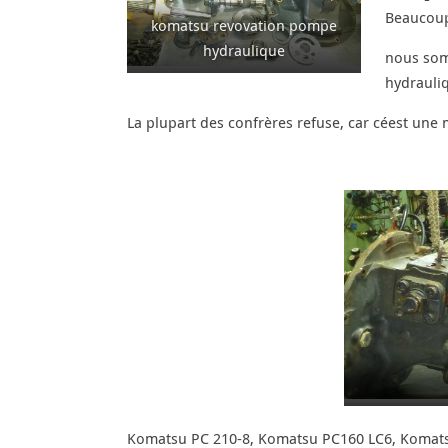
Beaucoup
komatsu revovation pompe
hydraulique
nous som
hydrauliq
La plupart des confrères refuse, car céest une
Komatsu PC 210-8, Komatsu PC160 LC6, Komat