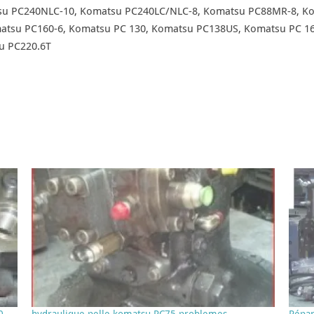
su PC240NLC-10, Komatsu PC240LC/NLC-8, Komatsu PC88MR-8, K
tsu PC160-6, Komatsu PC 130, Komatsu PC138US, Komatsu PC 160
u PC220.6T
0
hydraulique pelle komatsu PC75 problemes
Répa