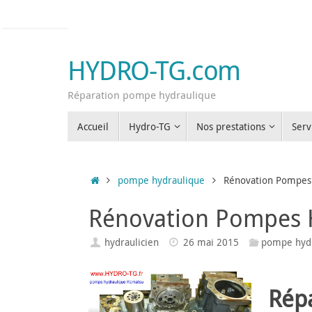
Passer
au
contenu
HYDRO-TG.com
Réparation pompe hydraulique
Passer
Accueil
Hydro-TG
Nos prestations
Serv
au
contenu
Accueil
pompe hydraulique
Rénovation Pompes
Rénovation Pompes
hydraulicien
26 mai 2015
pompe hyd
Rép