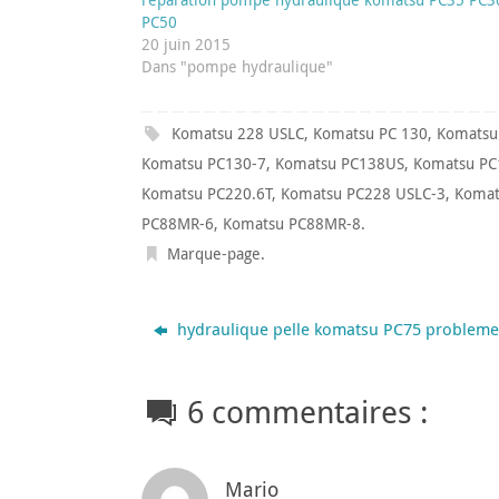
PC50
20 juin 2015
Dans "pompe hydraulique"
Komatsu 228 USLC
,
Komatsu PC 130
,
Komatsu
Komatsu PC130-7
,
Komatsu PC138US
,
Komatsu PC
Komatsu PC220.6T
,
Komatsu PC228 USLC-3
,
Komat
PC88MR-6
,
Komatsu PC88MR-8
.
Marque-page
.
hydraulique pelle komatsu PC75 problem
6 commentaires :
Mario