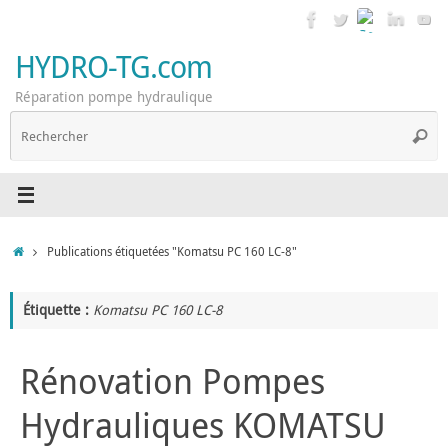
Passer
au
contenu
HYDRO-TG.com
Réparation pompe hydraulique
R
Reche
p
:
Accueil
Publications étiquetées "Komatsu PC 160 LC-8"
Étiquette :
Komatsu PC 160 LC-8
Rénovation Pompes
Hydrauliques KOMATSU