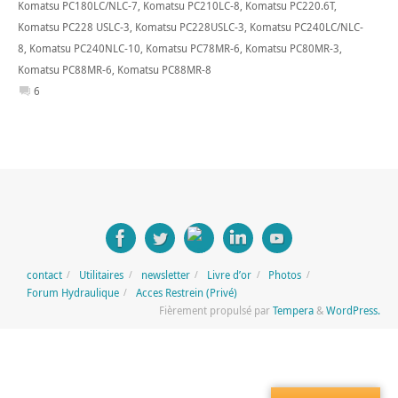
Komatsu PC180LC/NLC-7
,
Komatsu PC210LC-8
,
Komatsu PC220.6T
,
Komatsu PC228 USLC-3
,
Komatsu PC228USLC-3
,
Komatsu PC240LC/NLC-
8
,
Komatsu PC240NLC-10
,
Komatsu PC78MR-6
,
Komatsu PC80MR-3
,
Komatsu PC88MR-6
,
Komatsu PC88MR-8
6
contact
Utilitaires
newsletter
Livre d’or
Photos
Forum Hydraulique
Acces Restrein (Privé)
Fièrement propulsé par
Tempera
&
WordPress.