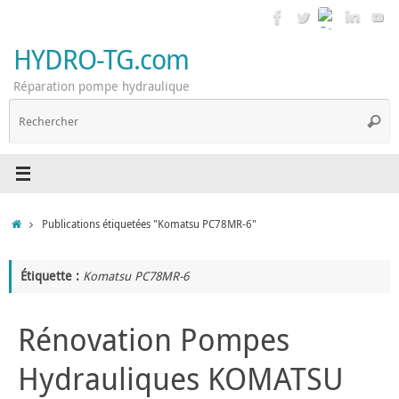
Passer
au
contenu
HYDRO-TG.com
Réparation pompe hydraulique
R
Reche
p
:
Accueil
Publications étiquetées "Komatsu PC78MR-6"
Étiquette :
Komatsu PC78MR-6
Rénovation Pompes
Hydrauliques KOMATSU