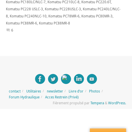
Komatsu PC180LC/NLC-7
,
Komatsu PC210LC-8
,
Komatsu PC220.6T
,
Komatsu PC228 USLC-3
,
Komatsu PC228USLC-3
,
Komatsu PC240LC/NLC-
8
,
Komatsu PC240NLC-10
,
Komatsu PC78MR-6
,
Komatsu PC80MR-3
,
Komatsu PC88MR-6
,
Komatsu PC88MR-8
6
contact
Utilitaires
newsletter
Livre d’or
Photos
Forum Hydraulique
Acces Restrein (Privé)
Fièrement propulsé par
Tempera
&
WordPress.