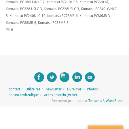
Komatsu PC180LC/NLC-7
,
Komatsu PC210LC-8
,
Komatsu PC220.6T
,
Komatsu PC228 USLC-3
,
Komatsu PC228USLC-3
,
Komatsu PC240LC/NLC-
8
,
Komatsu PC240NLC-10
,
Komatsu PC78MR-6
,
Komatsu PC80MR-3
,
Komatsu PC88MR-6
,
Komatsu PC88MR-8
6
contact
Utilitaires
newsletter
Livre d’or
Photos
Forum Hydraulique
Acces Restrein (Privé)
Fièrement propulsé par
Tempera
&
WordPress.