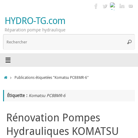
Passer
au
contenu
HYDRO-TG.com
Réparation pompe hydraulique
R
Reche
p
:
Accueil
Publications étiquetées "Komatsu PC88MR-6"
Étiquette :
Komatsu PC88MR-6
Rénovation Pompes
Hydrauliques KOMATSU