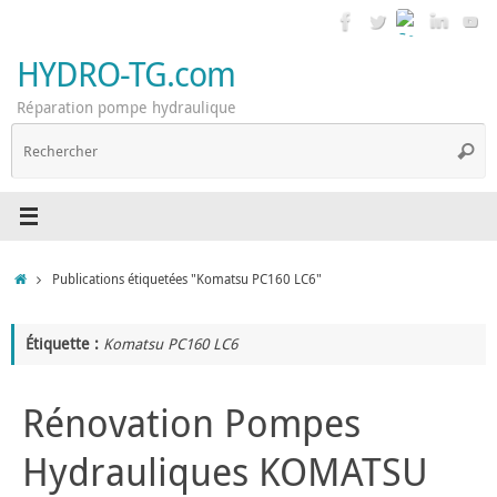
Passer
au
contenu
HYDRO-TG.com
Réparation pompe hydraulique
R
Reche
p
:
Accueil
Publications étiquetées "Komatsu PC160 LC6"
Étiquette :
Komatsu PC160 LC6
Rénovation Pompes
Hydrauliques KOMATSU