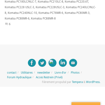
Komatsu PC180LC/NLC-7
,
Komatsu PC210LC-8
,
Komatsu PC220.6T
,
Komatsu PC228 USLC-3
,
Komatsu PC228USLC-3
,
Komatsu PC240LC/NLC-
8
,
Komatsu PC240NLC-10
,
Komatsu PC78MR-6
,
Komatsu PC80MR-3
,
Komatsu PC88MR-6
,
Komatsu PC88MR-8
6
contact
Utilitaires
newsletter
Livre d’or
Photos
Forum Hydraulique
Acces Restrein (Privé)
Fièrement propulsé par
Tempera
&
WordPress.