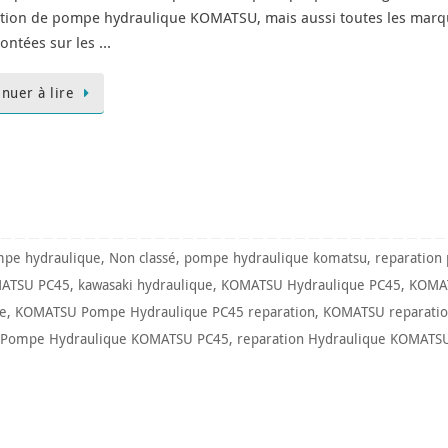
tion de pompe hydraulique KOMATSU, mais aussi toutes les mar
ontées sur les …
inuer à lire
pe hydraulique
,
Non classé
,
pompe hydraulique komatsu
,
reparation
MATSU PC45
,
kawasaki hydraulique
,
KOMATSU Hydraulique PC45
,
KOMAT
e
,
KOMATSU Pompe Hydraulique PC45 reparation
,
KOMATSU reparatio
Pompe Hydraulique KOMATSU PC45
,
reparation Hydraulique KOMATS