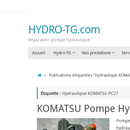
Passer
au
contenu
HYDRO-TG.com
Réparation pompe hydraulique
Passer
Accueil
Hydro-TG
Nos prestations
Serv
au
contenu
Accueil
Publications étiquetées "Hydraulique KOM
Étiquette :
Hydraulique KOMATSU PC27
KOMATSU Pompe Hydr
Pompe 
hydrau