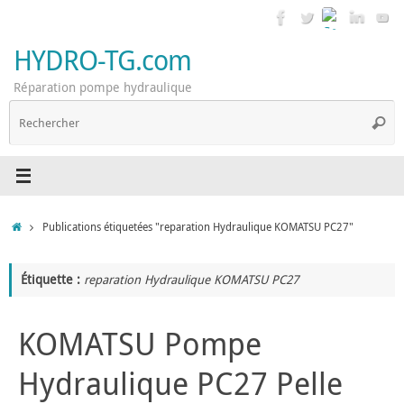
Passer
au
contenu
HYDRO-TG.com
Réparation pompe hydraulique
R
Reche
p
:
Accueil
Publications étiquetées "reparation Hydraulique KOMATSU PC27"
Étiquette :
reparation Hydraulique KOMATSU PC27
KOMATSU Pompe
Hydraulique PC27 Pelle