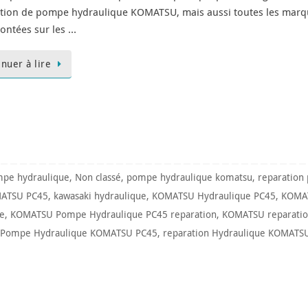
tion de pompe hydraulique KOMATSU, mais aussi toutes les mar
ontées sur les …
inuer à lire
pe hydraulique
,
Non classé
,
pompe hydraulique komatsu
,
reparation
MATSU PC45
,
kawasaki hydraulique
,
KOMATSU Hydraulique PC45
,
KOMAT
e
,
KOMATSU Pompe Hydraulique PC45 reparation
,
KOMATSU reparatio
Pompe Hydraulique KOMATSU PC45
,
reparation Hydraulique KOMATS