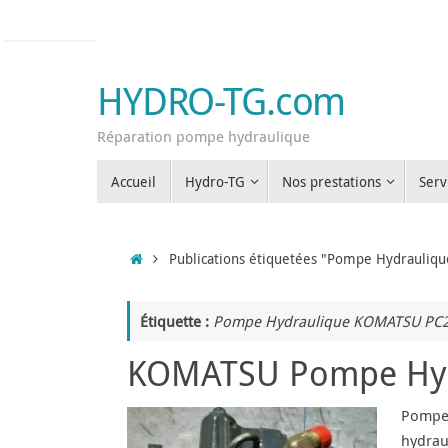
Passer
au
contenu
HYDRO-TG.com
Réparation pompe hydraulique
Passer
Accueil
Hydro-TG
Nos prestations
Serv
au
contenu
Accueil
Publications étiquetées "Pompe Hydrauli
Étiquette :
Pompe Hydraulique KOMATSU PC
KOMATSU Pompe Hydr
Pompe 
hydrau