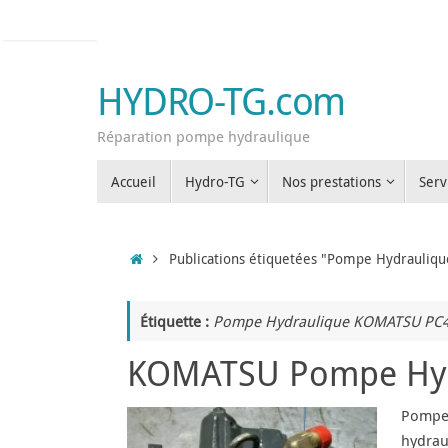
Passer
au
contenu
HYDRO-TG.com
Réparation pompe hydraulique
Passer
Accueil
Hydro-TG
Nos prestations
Serv
au
contenu
Accueil
Publications étiquetées "Pompe Hydrauli
Étiquette :
Pompe Hydraulique KOMATSU PC
KOMATSU Pompe Hydr
Pompe 
hydrau