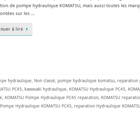
tion de pompe hydraulique KOMATSU, mais aussi toutes les mar
ontées sur les …
inuer à lire
pe hydraulique
,
Non classé
,
pompe hydraulique komatsu
,
reparation
MATSU PC45
,
kawasaki hydraulique
,
KOMATSU Hydraulique PC45
,
KOMAT
e
,
KOMATSU Pompe Hydraulique PC45 reparation
,
KOMATSU reparatio
Pompe Hydraulique KOMATSU PC45
,
reparation Hydraulique KOMATS