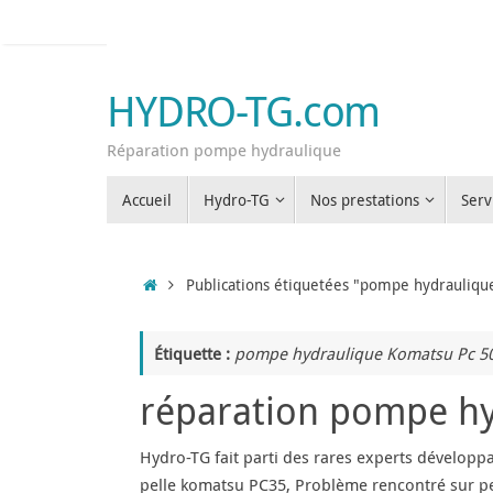
Passer
au
contenu
HYDRO-TG.com
Réparation pompe hydraulique
Passer
Accueil
Hydro-TG
Nos prestations
Serv
au
contenu
Accueil
Publications étiquetées "pompe hydrauliqu
Étiquette :
pompe hydraulique Komatsu Pc 5
réparation pompe h
Hydro-TG fait parti des rares experts dévelop
pelle komatsu PC35, Problème rencontré sur peti