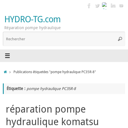
Passer
au
contenu
HYDRO-TG.com
Réparation pompe hydraulique
R
Reche
p
:
Accueil
Publications étiquetées "pompe hydraulique PC35R-8"
Étiquette :
pompe hydraulique PC35R-8
réparation pompe
hydraulique komatsu