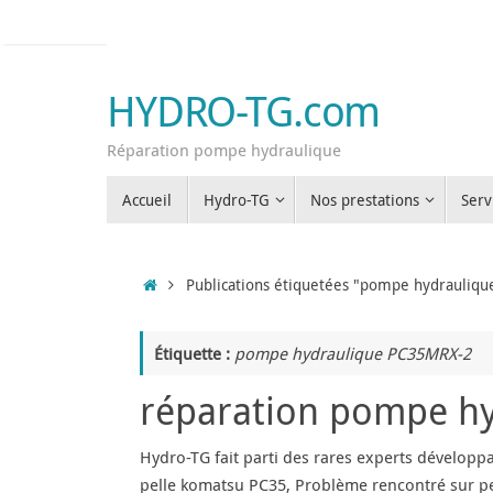
Passer
au
contenu
HYDRO-TG.com
Réparation pompe hydraulique
Passer
Accueil
Hydro-TG
Nos prestations
Serv
au
contenu
Accueil
Publications étiquetées "pompe hydrauliq
Étiquette :
pompe hydraulique PC35MRX-2
réparation pompe h
Hydro-TG fait parti des rares experts dévelop
pelle komatsu PC35, Problème rencontré sur peti