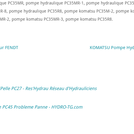
ique PC35MR
,
pompe hydraulique PC35MR-1
,
pompe hydraulique PC3
5R-8
,
pompe hydraulique PC35R8
,
pompe komatsu PC35M-2
,
pompe k
MR-2
,
pompe komatsu PC35MR-3
,
pompe komatsu PC35R8
.
eur FENDT
KOMATSU Pompe Hydr
lle PC27 - Res'Hydrau Réseau d'Hydrauliciens
e PC45 Probleme Panne - HYDRO-TG.com