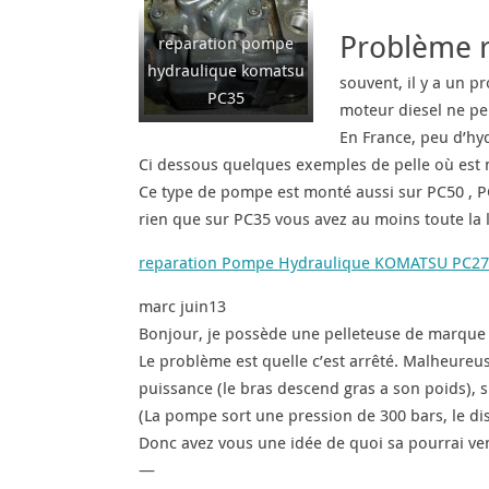
Problème r
reparation pompe
hydraulique komatsu
souvent, il y a un p
PC35
moteur diesel ne pe
En France, peu d’hyd
Ci dessous quelques exemples de pelle où est
Ce type de pompe est monté aussi sur PC50 , PC
rien que sur PC35 vous avez au moins toute la l
reparation Pompe Hydraulique KOMATSU PC27 
marc juin13
Bonjour, je possède une pelleteuse de marque
Le problème est quelle c’est arrêté. Malheureus
puissance (le bras descend gras a son poids), s
(La pompe sort une pression de 300 bars, le dis
Donc avez vous une idée de quoi sa pourrai ven
—