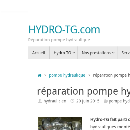
Passer
au
contenu
HYDRO-TG.com
Réparation pompe hydraulique
Passer
Accueil
Hydro-TG
Nos prestations
Serv
au
contenu
Accueil
pompe hydraulique
réparation pompe 
réparation pompe h
hydraulicien
20 juin 2015
pompe hyd
Hydro-TG fait parti 
hydrauliques monté