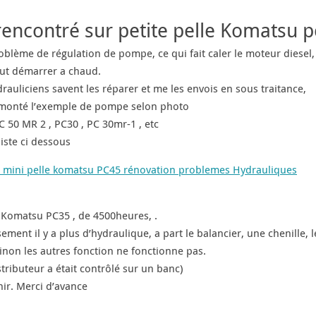
encontré sur petite pelle Komatsu pc
roblème de régulation de pompe, ce qui fait caler le moteur diesel, 
ut démarrer a chaud.
rauliciens savent les réparer et me les envois en sous traitance,
 monté l’exemple de pompe selon photo
 50 MR 2 , PC30 , PC 30mr-1 , etc
iste ci dessous
mini pelle komatsu PC45 rénovation problemes Hydrauliques
 Komatsu PC35 , de 4500heures, .
ement il y a plus d’hydraulique, a part le balancier, une chenille,
inon les autres fonction ne fonctionne pas.
tributeur a était contrôlé sur un banc)
ir. Merci d’avance