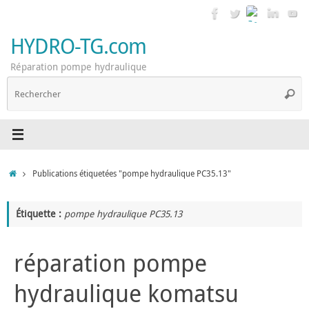
Passer
au
contenu
HYDRO-TG.com
Réparation pompe hydraulique
R
Reche
p
:
Accueil
Publications étiquetées "pompe hydraulique PC35.13"
Étiquette :
pompe hydraulique PC35.13
réparation pompe
hydraulique komatsu