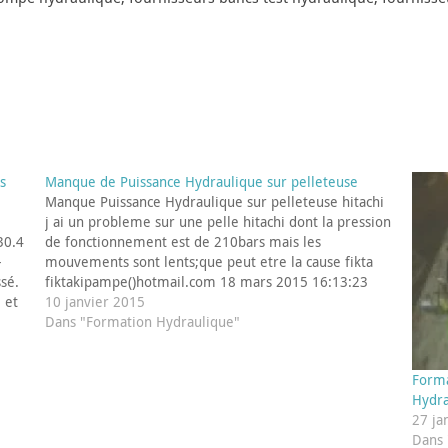
s
Manque de Puissance Hydraulique sur pelleteuse
Manque Puissance Hydraulique sur pelleteuse hitachi
j ai un probleme sur une pelle hitachi dont la pression
30.4
de fonctionnement est de 210bars mais les
-
mouvements sont lents;que peut etre la cause fikta
sé.
fiktakipampe()hotmail.com 18 mars 2015 16:13:23
 et
Réponse de l'hydraulicien : bjr 210 bars c'est peu sauf
10 janvier 2015
Paul
certaine mini pelle, généralement…
Dans "Formation Hydraulique"
Forma
Hydra
27 ja
Dans 