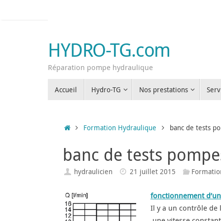
Passer
au
contenu
HYDRO-TG.com
Réparation pompe hydraulique
Passer
Accueil
Hydro-TG
Nos prestations
Serv
au
contenu
Accueil
Formation Hydraulique
banc de tests p
banc de tests pompe
hydraulicien
21 juillet 2015
Formatio
fonctionnement d’un
Il y a un contrôle d
une vitesse constant