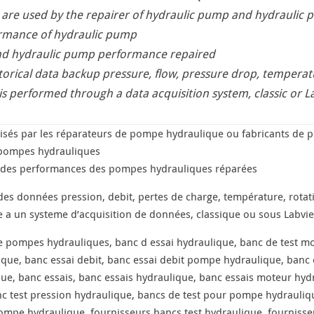
 are used by the repairer of hydraulic pump and hydraulic
rmance of hydraulic pump
 and hydraulic pump performance repaired
torical data backup pressure, flow, pressure drop, temperat
s performed through a data acquisition system, classic or 
lisés par les réparateurs de pompe hydraulique ou fabricants de
pompes hydrauliques
t des performances des pompes hydrauliques réparées
 des données pression, debit, pertes de charge, température, rotat
ce a un systeme d’acquisition de données, classique ou sous Labvi
le pompes hydrauliques, banc d essai hydraulique, banc de test m
que, banc essai debit, banc essai debit pompe hydraulique, banc
e, banc essais, banc essais hydraulique, banc essais moteur hydr
 test pression hydraulique, bancs de test pour pompe hydraulique
 pompe hydraulique, fournisseurs bancs test hydraulique, fournis