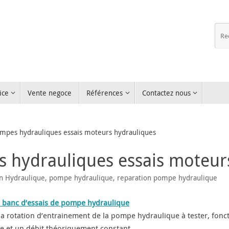
ice
Vente negoce
Références
Contactez nous
ompes hydrauliques essais moteurs hydrauliques
s hydrauliques essais moteur
n Hydraulique
,
pompe hydraulique
,
reparation pompe hydraulique
 banc d’essais de pompe hydraulique
e la rotation d’entrainement de la pompe hydraulique à tester, fon
e et un débit théoriquement constant.