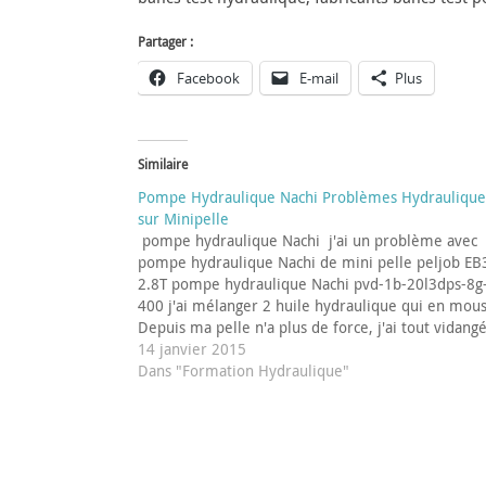
Partager :
Facebook
E-mail
Plus
Similaire
Pompe Hydraulique Nachi Problèmes Hydraulique
sur Minipelle
pompe hydraulique Nachi j'ai un problème avec
pompe hydraulique Nachi de mini pelle peljob EB
2.8T pompe hydraulique Nachi pvd-1b-20l3dps-8g
400 j'ai mélanger 2 huile hydraulique qui en mous
Depuis ma pelle n'a plus de force, j'ai tout vidangé
remis de esquivis 46 mais toujours pareil. Merci, 
14 janvier 2015
mer. 14 janv. 2015…
Dans "Formation Hydraulique"