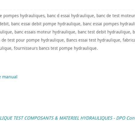
le pompes hydrauliques
,
banc d essai hydraulique
,
banc de test moteu
debit
,
banc essai debit pompe hydraulique
,
banc essai pompes hydraul
aulique
,
banc essais moteur hydraulique
,
banc test debit hydraulique
,
b
s de test pour pompe hydraulique
,
Bancs essai test hydraulique
,
fabric
ulique
,
fournisseurs bancs test pompe hydraulique
.
e manual
QUE TEST COMPOSANTS & MATERIEL HYDRAULIQUES - DPO Concept