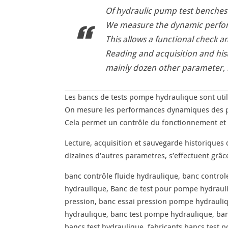
Of hydraulic pump test benches
We measure the dynamic perfo
This allows a functional check
Reading and acquisition and his
mainly dozen other parameter, i
Les bancs de tests pompe hydraulique sont uti
On mesure les performances dynamiques des 
Cela permet un contrôle du fonctionnement e
Lecture, acquisition et sauvegarde historiques
dizaines d’autres parametres, s’effectuent grâ
banc contrôle fluide hydraulique, banc contro
hydraulique, Banc de test pour pompe hydrauli
pression, banc essai pression pompe hydrauliqu
hydraulique, banc test pompe hydraulique, banc
bancs test hydraulique, fabricants bancs test