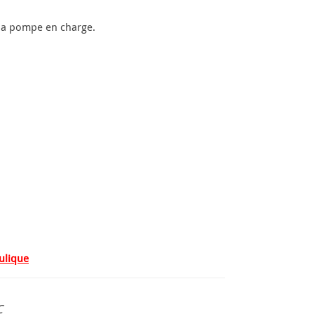
 la pompe en charge.
ulique
C