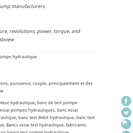
 pump manufacturers
ure, revolutions, power, torque, and
Labview
 pompe hydraulique
ions, puissance, couple, principalement et des
ew
oteur hydraulique, banc de test pompe
 essai pompes hydrauliques, banc essai
aulique, banc test debit hydraulique, banc test
, Bancs essai test hydraulique, fabricants
seurs bancs test pompe hydraulique