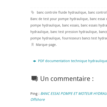
banc controle fluide hydraulique
,
banc contro
Banc de test pour pompe hydraulique
,
banc essai 
pompe hydraulique
,
banc essais
,
banc essais hydr
hydraulique
,
banc test pression hydraulique
,
banc
pompe hydraulique
,
fournisseurs bancs test hydra
Marque-page
.
PDF documentation technique hydrauliqu
Un commentaire :
Ping :
BANC ESSAI POMPE ET MOTEUR HYDRAULI
Offshore