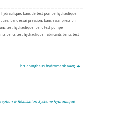
r hydraulique
,
banc de test pompe hydraulique
,
iques
,
banc essai pression
,
banc essai pression
anc test hydraulique
,
banc test pompe
ants bancs test hydraulique
,
fabricants bancs test
brueninghaus hydromatik a4vg
ion & Réalisation Système hydraulique