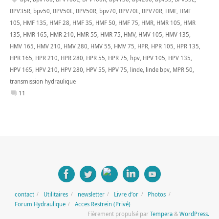
BPV35R
,
bpv50
,
BPV50L
,
BPV50R
,
bpv70
,
BPV70L
,
BPV70R
,
HMF
,
HMF
105
,
HMF 135
,
HMF 28
,
HMF 35
,
HMF 50
,
HMF 75
,
HMR
,
HMR 105
,
HMR
135
,
HMR 165
,
HMR 210
,
HMR 55
,
HMR 75
,
HMV
,
HMV 105
,
HMV 135
,
HMV 165
,
HMV 210
,
HMV 280
,
HMV 55
,
HMV 75
,
HPR
,
HPR 105
,
HPR 135
,
HPR 165
,
HPR 210
,
HPR 280
,
HPR 55
,
HPR 75
,
hpv
,
HPV 105
,
HPV 135
,
HPV 165
,
HPV 210
,
HPV 280
,
HPV 55
,
HPV 75
,
linde
,
linde bpv
,
MPR 50
,
transmission hydraulique
11
contact
Utilitaires
newsletter
Livre d’or
Photos
Forum Hydraulique
Acces Restrein (Privé)
Fièrement propulsé par
Tempera
&
WordPress.