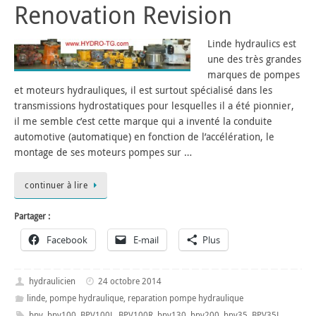
Renovation Revision
Linde hydraulics est
une des très grandes
marques de pompes
et moteurs hydrauliques, il est surtout spécialisé dans les
transmissions hydrostatiques pour lesquelles il a été pionnier,
il me semble c’est cette marque qui a inventé la conduite
automotive (automatique) en fonction de l’accélération, le
montage de ses moteurs pompes sur …
continuer à lire
Partager :
Facebook
E-mail
Plus
hydraulicien
24 octobre 2014
linde
,
pompe hydraulique
,
reparation pompe hydraulique
bpv
,
bpv100
,
BPV100L
,
BPV100R
,
bpv130
,
bpv200
,
bpv35
,
BPV35L
,