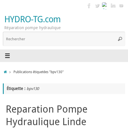
Passer
au
contenu
HYDRO-TG.com
Réparation pompe hydraulique
R
Reche
p
:
Accueil
Publications étiquetées "bpv130"
Étiquette :
bpv130
Reparation Pompe
Hydraulique Linde