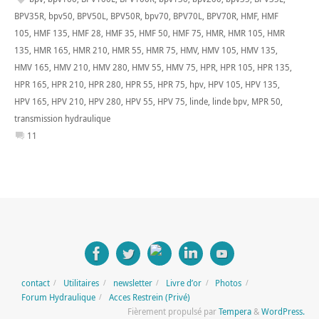
BPV35R
,
bpv50
,
BPV50L
,
BPV50R
,
bpv70
,
BPV70L
,
BPV70R
,
HMF
,
HMF
105
,
HMF 135
,
HMF 28
,
HMF 35
,
HMF 50
,
HMF 75
,
HMR
,
HMR 105
,
HMR
135
,
HMR 165
,
HMR 210
,
HMR 55
,
HMR 75
,
HMV
,
HMV 105
,
HMV 135
,
HMV 165
,
HMV 210
,
HMV 280
,
HMV 55
,
HMV 75
,
HPR
,
HPR 105
,
HPR 135
,
HPR 165
,
HPR 210
,
HPR 280
,
HPR 55
,
HPR 75
,
hpv
,
HPV 105
,
HPV 135
,
HPV 165
,
HPV 210
,
HPV 280
,
HPV 55
,
HPV 75
,
linde
,
linde bpv
,
MPR 50
,
transmission hydraulique
11
contact
Utilitaires
newsletter
Livre d’or
Photos
Forum Hydraulique
Acces Restrein (Privé)
Fièrement propulsé par
Tempera
&
WordPress.