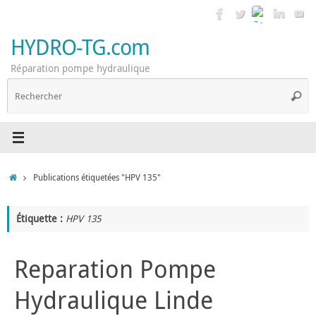
Passer
au
contenu
HYDRO-TG.com
Réparation pompe hydraulique
R
Reche
p
:
Accueil
Publications étiquetées "HPV 135"
Étiquette :
HPV 135
Reparation Pompe
Hydraulique Linde