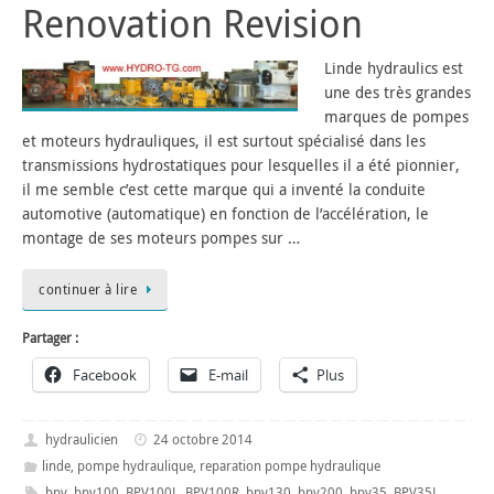
Renovation Revision
Linde hydraulics est
une des très grandes
marques de pompes
et moteurs hydrauliques, il est surtout spécialisé dans les
transmissions hydrostatiques pour lesquelles il a été pionnier,
il me semble c’est cette marque qui a inventé la conduite
automotive (automatique) en fonction de l’accélération, le
montage de ses moteurs pompes sur …
continuer à lire
Partager :
Facebook
E-mail
Plus
hydraulicien
24 octobre 2014
linde
,
pompe hydraulique
,
reparation pompe hydraulique
bpv
,
bpv100
,
BPV100L
,
BPV100R
,
bpv130
,
bpv200
,
bpv35
,
BPV35L
,