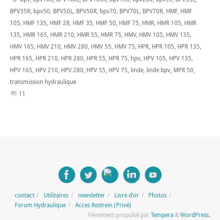
BPV35R
,
bpv50
,
BPV50L
,
BPV50R
,
bpv70
,
BPV70L
,
BPV70R
,
HMF
,
HMF
105
,
HMF 135
,
HMF 28
,
HMF 35
,
HMF 50
,
HMF 75
,
HMR
,
HMR 105
,
HMR
135
,
HMR 165
,
HMR 210
,
HMR 55
,
HMR 75
,
HMV
,
HMV 105
,
HMV 135
,
HMV 165
,
HMV 210
,
HMV 280
,
HMV 55
,
HMV 75
,
HPR
,
HPR 105
,
HPR 135
,
HPR 165
,
HPR 210
,
HPR 280
,
HPR 55
,
HPR 75
,
hpv
,
HPV 105
,
HPV 135
,
HPV 165
,
HPV 210
,
HPV 280
,
HPV 55
,
HPV 75
,
linde
,
linde bpv
,
MPR 50
,
transmission hydraulique
11
contact
Utilitaires
newsletter
Livre d’or
Photos
Forum Hydraulique
Acces Restrein (Privé)
Fièrement propulsé par
Tempera
&
WordPress.