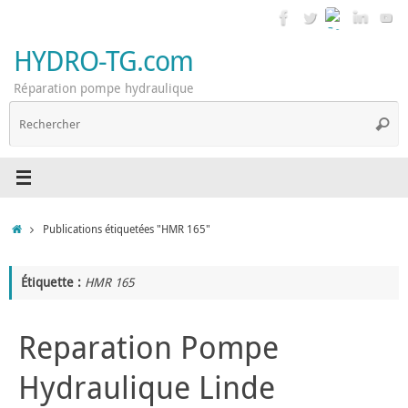
Passer
au
contenu
HYDRO-TG.com
Réparation pompe hydraulique
R
Reche
p
:
Accueil
Publications étiquetées "HMR 165"
Étiquette :
HMR 165
Reparation Pompe
Hydraulique Linde