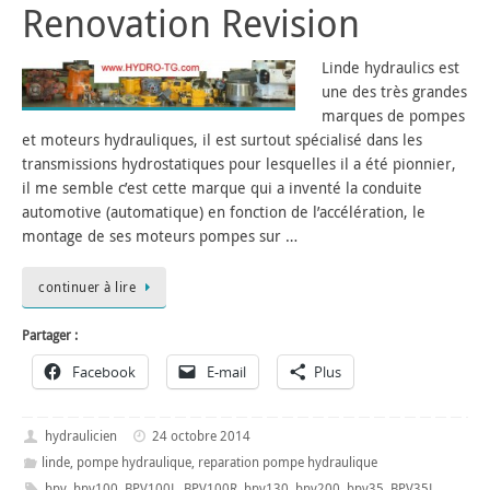
Renovation Revision
Linde hydraulics est
une des très grandes
marques de pompes
et moteurs hydrauliques, il est surtout spécialisé dans les
transmissions hydrostatiques pour lesquelles il a été pionnier,
il me semble c’est cette marque qui a inventé la conduite
automotive (automatique) en fonction de l’accélération, le
montage de ses moteurs pompes sur …
continuer à lire
Partager :
Facebook
E-mail
Plus
hydraulicien
24 octobre 2014
linde
,
pompe hydraulique
,
reparation pompe hydraulique
bpv
,
bpv100
,
BPV100L
,
BPV100R
,
bpv130
,
bpv200
,
bpv35
,
BPV35L
,