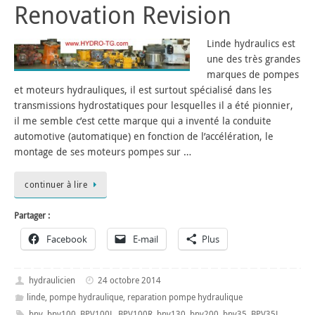
Renovation Revision
Linde hydraulics est
une des très grandes
marques de pompes
et moteurs hydrauliques, il est surtout spécialisé dans les
transmissions hydrostatiques pour lesquelles il a été pionnier,
il me semble c’est cette marque qui a inventé la conduite
automotive (automatique) en fonction de l’accélération, le
montage de ses moteurs pompes sur …
continuer à lire
Partager :
Facebook
E-mail
Plus
hydraulicien
24 octobre 2014
linde
,
pompe hydraulique
,
reparation pompe hydraulique
bpv
,
bpv100
,
BPV100L
,
BPV100R
,
bpv130
,
bpv200
,
bpv35
,
BPV35L
,