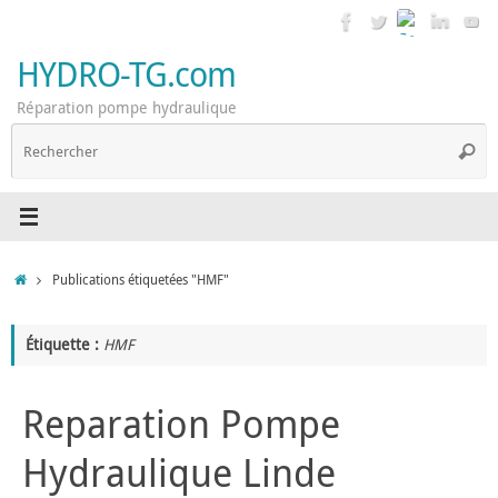
Passer
au
contenu
HYDRO-TG.com
Réparation pompe hydraulique
R
Reche
p
:
Accueil
Publications étiquetées "HMF"
Étiquette :
HMF
Reparation Pompe
Hydraulique Linde