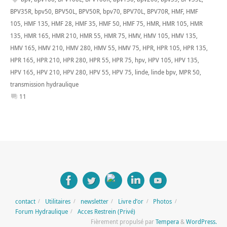
BPV35R
,
bpv50
,
BPV50L
,
BPV50R
,
bpv70
,
BPV70L
,
BPV70R
,
HMF
,
HMF
105
,
HMF 135
,
HMF 28
,
HMF 35
,
HMF 50
,
HMF 75
,
HMR
,
HMR 105
,
HMR
135
,
HMR 165
,
HMR 210
,
HMR 55
,
HMR 75
,
HMV
,
HMV 105
,
HMV 135
,
HMV 165
,
HMV 210
,
HMV 280
,
HMV 55
,
HMV 75
,
HPR
,
HPR 105
,
HPR 135
,
HPR 165
,
HPR 210
,
HPR 280
,
HPR 55
,
HPR 75
,
hpv
,
HPV 105
,
HPV 135
,
HPV 165
,
HPV 210
,
HPV 280
,
HPV 55
,
HPV 75
,
linde
,
linde bpv
,
MPR 50
,
transmission hydraulique
11
contact
Utilitaires
newsletter
Livre d’or
Photos
Forum Hydraulique
Acces Restrein (Privé)
Fièrement propulsé par
Tempera
&
WordPress.