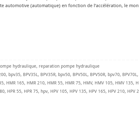
te automotive (automatique) en fonction de l’accélération, le m
ompe hydraulique
,
reparation pompe hydraulique
200
,
bpv35
,
BPV35L
,
BPV35R
,
bpv50
,
BPV50L
,
BPV50R
,
bpv70
,
BPV70L
35
,
HMR 165
,
HMR 210
,
HMR 55
,
HMR 75
,
HMV
,
HMV 105
,
HMV 135
,
H
80
,
HPR 55
,
HPR 75
,
hpv
,
HPV 105
,
HPV 135
,
HPV 165
,
HPV 210
,
HPV 