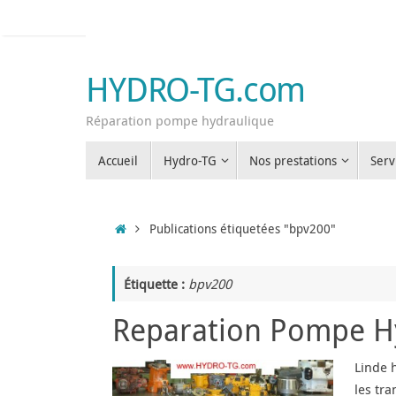
Passer
au
contenu
HYDRO-TG.com
Réparation pompe hydraulique
Passer
Accueil
Hydro-TG
Nos prestations
Serv
au
contenu
Accueil
Publications étiquetées "bpv200"
Étiquette :
bpv200
Reparation Pompe Hy
Linde 
les tra