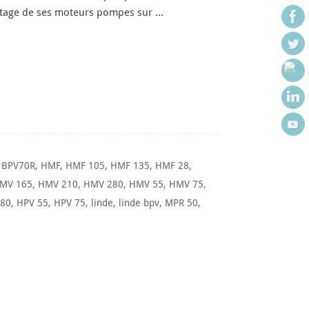
ontage de ses moteurs pompes sur …
,
BPV70R
,
HMF
,
HMF 105
,
HMF 135
,
HMF 28
,
MV 165
,
HMV 210
,
HMV 280
,
HMV 55
,
HMV 75
,
280
,
HPV 55
,
HPV 75
,
linde
,
linde bpv
,
MPR 50
,