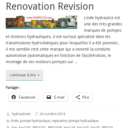
Renovation Revision
Linde hydraulics est
une des très grandes
marques de pompes
et moteurs hydrauliques, il est surtout spécialisé dans les
transmissions hydrostatiques pour lesquelles il a été pionnier,
il me semble c’est cette marque qui a inventé la conduite
automotive (automatique) en fonction de l’accélération, le
montage de ses moteurs pompes sur …
continuer à lire
Partager :
Facebook
E-mail
Plus
hydraulicien
24 octobre 2014
linde
,
pompe hydraulique
,
reparation pompe hydraulique
bpv
,
bpv100
,
BPV100L
,
BPV100R
,
bpv130
,
bpv200
,
bpv35
,
BPV35L
,