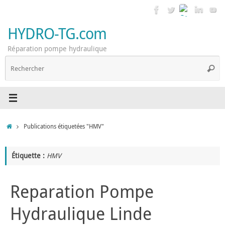
Passer
au
contenu
HYDRO-TG.com
Réparation pompe hydraulique
R
Reche
p
:
Accueil
Publications étiquetées "HMV"
Étiquette :
HMV
Reparation Pompe
Hydraulique Linde