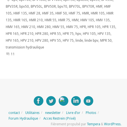
BPV35R
,
bpv50
,
BPV50L
,
BPV50R
,
bpv70
,
BPV70L
,
BPV70R
,
HMF
,
HMF
105
,
HMF 135
,
HMF 28
,
HMF 35
,
HMF 50
,
HMF 75
,
HMR
,
HMR 105
,
HMR
135
,
HMR 165
,
HMR 210
,
HMR 55
,
HMR 75
,
HMV
,
HMV 105
,
HMV 135
,
HMV 165
,
HMV 210
,
HMV 280
,
HMV 55
,
HMV 75
,
HPR
,
HPR 105
,
HPR 135
,
HPR 165
,
HPR 210
,
HPR 280
,
HPR 55
,
HPR 75
,
hpv
,
HPV 105
,
HPV 135
,
HPV 165
,
HPV 210
,
HPV 280
,
HPV 55
,
HPV 75
,
linde
,
linde bpv
,
MPR 50
,
transmission hydraulique
11
contact
Utilitaires
newsletter
Livre d’or
Photos
Forum Hydraulique
Acces Restrein (Privé)
Fièrement propulsé par
Tempera
&
WordPress.