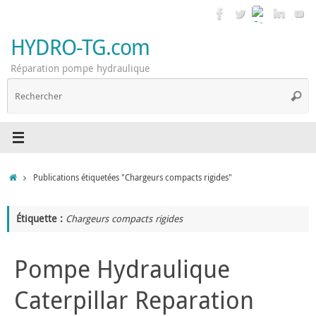
Passer
au
contenu
HYDRO-TG.com
Réparation pompe hydraulique
R
Reche
p
:
Accueil
Publications étiquetées "Chargeurs compacts rigides"
Étiquette :
Chargeurs compacts rigides
Pompe Hydraulique
Caterpillar Reparation