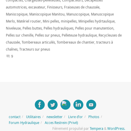
compactes
,
Chargeuses-pelleteuses
,
Compacteurs
,
Décapeuses
automotrices
,
excavateur
,
Finisseurs
,
Fraiseuses de chaussée
,
Maniscopique
,
Maniscopique Manitou
,
Manuscopique
,
Manuscopique
Merlo
,
Matériel routier
,
Mini pelles
,
minipelles
,
Minipelles hydrtaulique
,
Niveleuse
,
Pelles buttes
,
Pelles hydrauliques
,
Pelles pour manutention
,
Pelles sur chenille
,
Pelles sur pneus
,
Pelleteuse hydraulique
,
Recycleuses de
chaussée
,
Tombereaux articulés
,
Tombereaux de chantier
,
tracteurs à
chaînes
,
Tracteurs sur pneus
9
contact
Utilitaires
newsletter
Livre d’or
Photos
Forum Hydraulique
Acces Restrein (Privé)
Fièrement propulsé par
Tempera
&
WordPress.