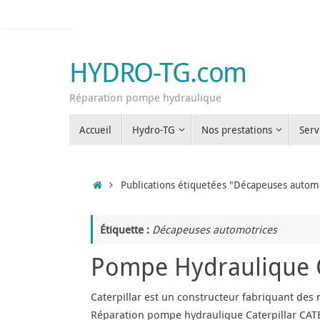
Passer
au
contenu
HYDRO-TG.com
Réparation pompe hydraulique
Passer
Accueil
Hydro-TG
Nos prestations
Serv
au
contenu
Accueil
Publications étiquetées "Décapeuses autom
Étiquette :
Décapeuses automotrices
Pompe Hydraulique C
Caterpillar est un constructeur fabriquant des 
Réparation pompe hydraulique Caterpillar CATE