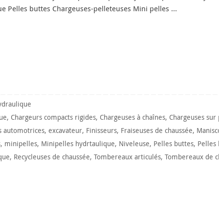
ue Pelles buttes Chargeuses-pelleteuses Mini pelles …
draulique
que
,
Chargeurs compacts rigides
,
Chargeuses à chaînes
,
Chargeuses sur
 automotrices
,
excavateur
,
Finisseurs
,
Fraiseuses de chaussée
,
Manisc
s
,
minipelles
,
Minipelles hydrtaulique
,
Niveleuse
,
Pelles buttes
,
Pelles
que
,
Recycleuses de chaussée
,
Tombereaux articulés
,
Tombereaux de c