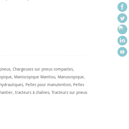
 pneus
,
Chargeuses sur pneus compactes
,
opique
,
Maniscopique Manitou
,
Manuscopique
,
 hydrauliques
,
Pelles pour manutention
,
Pelles
hantier
,
tracteurs à chaînes
,
Tracteurs sur pneus