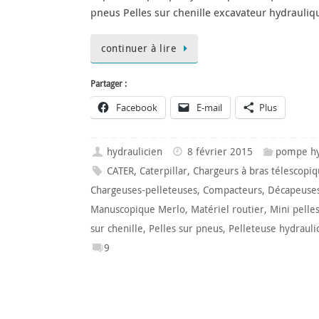
pneus Pelles sur chenille excavateur hydrauliq
continuer à lire
Partager :
Facebook
E-mail
Plus
hydraulicien
8 février 2015
pompe hy
CATER
,
Caterpillar
,
Chargeurs à bras télescopi
Chargeuses-pelleteuses
,
Compacteurs
,
Décapeuses
Manuscopique Merlo
,
Matériel routier
,
Mini pelle
sur chenille
,
Pelles sur pneus
,
Pelleteuse hydrauli
9