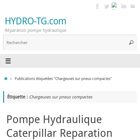
Passer
au
contenu
HYDRO-TG.com
Réparation pompe hydraulique
R
Reche
p
:
Accueil
Publications étiquetées "Chargeuses sur pneus compactes"
Étiquette :
Chargeuses sur pneus compactes
Pompe Hydraulique
Caterpillar Reparation