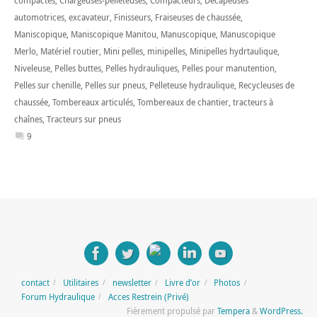
compactes
,
Chargeuses-pelleteuses
,
Compacteurs
,
Décapeuses
automotrices
,
excavateur
,
Finisseurs
,
Fraiseuses de chaussée
,
Maniscopique
,
Maniscopique Manitou
,
Manuscopique
,
Manuscopique
Merlo
,
Matériel routier
,
Mini pelles
,
minipelles
,
Minipelles hydrtaulique
,
Niveleuse
,
Pelles buttes
,
Pelles hydrauliques
,
Pelles pour manutention
,
Pelles sur chenille
,
Pelles sur pneus
,
Pelleteuse hydraulique
,
Recycleuses de
chaussée
,
Tombereaux articulés
,
Tombereaux de chantier
,
tracteurs à
chaînes
,
Tracteurs sur pneus
9
contact
Utilitaires
newsletter
Livre d’or
Photos
Forum Hydraulique
Acces Restrein (Privé)
Fièrement propulsé par
Tempera
&
WordPress.