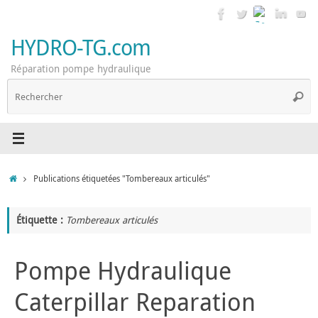
Passer
au
contenu
HYDRO-TG.com
Réparation pompe hydraulique
R
Reche
p
:
Accueil
Publications étiquetées "Tombereaux articulés"
Étiquette :
Tombereaux articulés
Pompe Hydraulique
Caterpillar Reparation