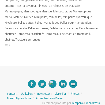
compactes
,
Chargeuses-pelleteuses
,
Compacteurs
,
Décapeuses
automotrices
,
excavateur
,
Finisseurs
,
Fraiseuses de chaussée
,
Maniscopique
,
Maniscopique Manitou
,
Manuscopique
,
Manuscopique
Merlo
,
Matériel routier
,
Mini pelles
,
minipelles
,
Minipelles hydrtaulique
,
Niveleuse
,
Pelles buttes
,
Pelles hydrauliques
,
Pelles pour manutention
,
Pelles sur chenille
,
Pelles sur pneus
,
Pelleteuse hydraulique
,
Recycleuses de
chaussée
,
Tombereaux articulés
,
Tombereaux de chantier
,
tracteurs à
chaînes
,
Tracteurs sur pneus
9
contact
Utilitaires
newsletter
Livre d’or
Photos
Forum Hydraulique
Acces Restrein (Privé)
Fièrement propulsé par
Tempera
&
WordPress.