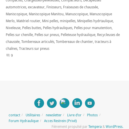
compactes
,
Chargeuses-pelleteuses
,
Compacteurs
,
Décapeuses
automotrices
,
excavateur
,
Finisseurs
,
Fraiseuses de chaussée
,
Maniscopique
,
Maniscopique Manitou
,
Manuscopique
,
Manuscopique
Merlo
,
Matériel routier
,
Mini pelles
,
minipelles
,
Minipelles hydrtaulique
,
Niveleuse
,
Pelles buttes
,
Pelles hydrauliques
,
Pelles pour manutention
,
Pelles sur chenille
,
Pelles sur pneus
,
Pelleteuse hydraulique
,
Recycleuses de
chaussée
,
Tombereaux articulés
,
Tombereaux de chantier
,
tracteurs à
chaînes
,
Tracteurs sur pneus
9
contact
Utilitaires
newsletter
Livre d’or
Photos
Forum Hydraulique
Acces Restrein (Privé)
Fièrement propulsé par
Tempera
&
WordPress.