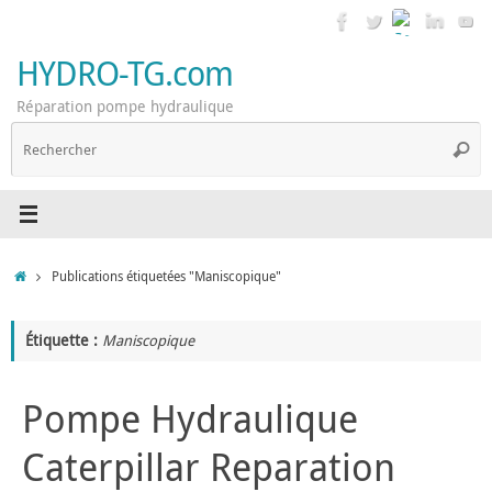
Passer
au
contenu
HYDRO-TG.com
Réparation pompe hydraulique
R
Reche
p
:
Accueil
Publications étiquetées "Maniscopique"
Étiquette :
Maniscopique
Pompe Hydraulique
Caterpillar Reparation