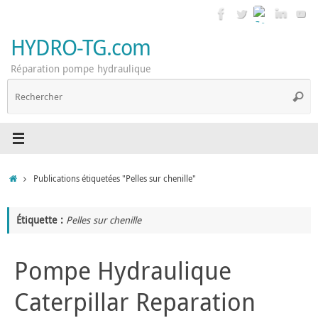
Passer
au
contenu
HYDRO-TG.com
Réparation pompe hydraulique
R
Reche
p
:
Accueil
Publications étiquetées "Pelles sur chenille"
Étiquette :
Pelles sur chenille
Pompe Hydraulique
Caterpillar Reparation