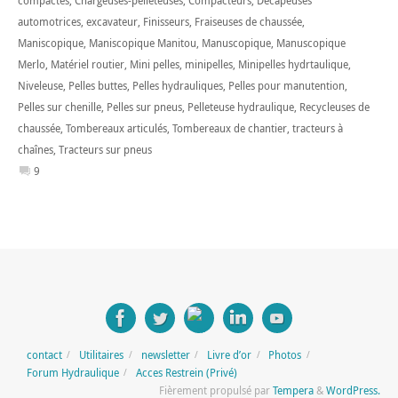
compactes
,
Chargeuses-pelleteuses
,
Compacteurs
,
Décapeuses
automotrices
,
excavateur
,
Finisseurs
,
Fraiseuses de chaussée
,
Maniscopique
,
Maniscopique Manitou
,
Manuscopique
,
Manuscopique
Merlo
,
Matériel routier
,
Mini pelles
,
minipelles
,
Minipelles hydrtaulique
,
Niveleuse
,
Pelles buttes
,
Pelles hydrauliques
,
Pelles pour manutention
,
Pelles sur chenille
,
Pelles sur pneus
,
Pelleteuse hydraulique
,
Recycleuses de
chaussée
,
Tombereaux articulés
,
Tombereaux de chantier
,
tracteurs à
chaînes
,
Tracteurs sur pneus
9
contact
Utilitaires
newsletter
Livre d’or
Photos
Forum Hydraulique
Acces Restrein (Privé)
Fièrement propulsé par
Tempera
&
WordPress.