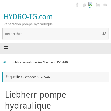
Passer
au
contenu
HYDRO-TG.com
Réparation pompe hydraulique
R
Reche
p
:
Accueil
Publications étiquetées "Liebherr LPVD140"
Étiquette :
Liebherr LPVD140
Liebherr pompe
hydraulique