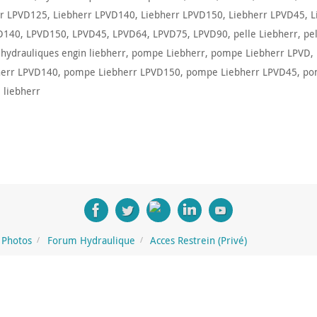
rr LPVD125
,
Liebherr LPVD140
,
Liebherr LPVD150
,
Liebherr LPVD45
,
L
D140
,
LPVD150
,
LPVD45
,
LPVD64
,
LPVD75
,
LPVD90
,
pelle Liebherr
,
pe
ydrauliques engin liebherr
,
pompe Liebherr
,
pompe Liebherr LPVD
,
err LPVD140
,
pompe Liebherr LPVD150
,
pompe Liebherr LPVD45
,
po
 liebherr
Photos
Forum Hydraulique
Acces Restrein (Privé)