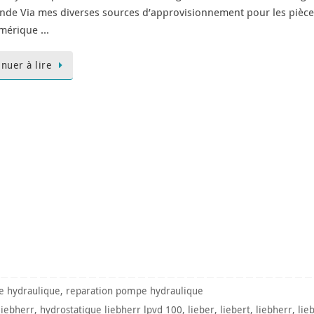
nde Via mes diverses sources d’approvisionnement pour les pièc
mérique …
inuer à lire
 hydraulique
,
reparation pompe hydraulique
liebherr
,
hydrostatique liebherr lpvd 100
,
lieber
,
liebert
,
liebherr
,
lie