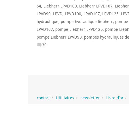
64
,
Liebherr LPVD100
,
Liebherr LPVD107
,
Liebhe
LPVD90
,
LPVD
,
LPVD100
,
LPVD107
,
LPVD125
,
LPV
hydraulique
,
pompe hydraulique liebherr
,
pompe h
LPVD107
,
pompe Liebherr LPVD125
,
pompe Liebh
pompe Liebherr LPVD90
,
pompes hydrauliques de
30
contact
Utilitaires
newsletter
Livre d’or