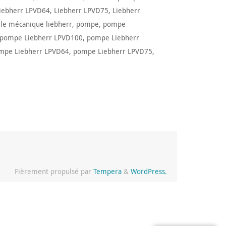
iebherr LPVD64
,
Liebherr LPVD75
,
Liebherr
lle mécanique liebherr
,
pompe
,
pompe
pompe Liebherr LPVD100
,
pompe Liebherr
mpe Liebherr LPVD64
,
pompe Liebherr LPVD75
,
Fièrement propulsé par
Tempera
&
WordPress.