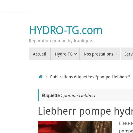
Passer
au
contenu
HYDRO-TG.com
Réparation pompe hydraulique
Passer
Accueil
Hydro-TG
Nos prestations
Serv
au
contenu
Accueil
Publications étiquetées "pompe Liebherr"
Étiquette :
pompe Liebherr
Liebherr pompe hyd
LIEBHE
pompes