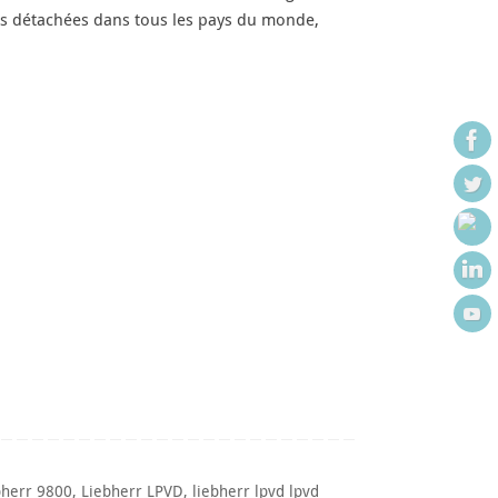
es détachées dans tous les pays du monde,
bherr 9800
,
Liebherr LPVD
,
liebherr lpvd lpvd