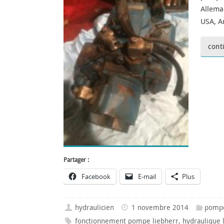
Allema
USA, A
cont
Partager :
Facebook
E-mail
Plus
hydraulicien
1 novembre 2014
pompe
fonctionnement pompe liebherr
,
hydraulique 