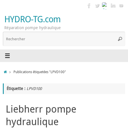
Passer
au
contenu
HYDRO-TG.com
Réparation pompe hydraulique
R
Reche
p
:
Accueil
Publications étiquetées "LPVD100"
Étiquette :
LPVD100
Liebherr pompe
hydraulique