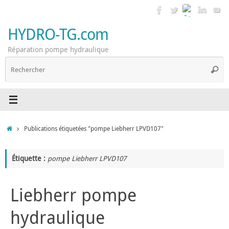
Passer
au
contenu
HYDRO-TG.com
Réparation pompe hydraulique
R
Reche
p
:
Accueil
Publications étiquetées "pompe Liebherr LPVD107"
Étiquette :
pompe Liebherr LPVD107
Liebherr pompe
hydraulique