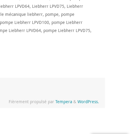
iebherr LPVD64
,
Liebherr LPVD75
,
Liebherr
lle mécanique liebherr
,
pompe
,
pompe
pompe Liebherr LPVD100
,
pompe Liebherr
mpe Liebherr LPVD64
,
pompe Liebherr LPVD75
,
Fièrement propulsé par
Tempera
&
WordPress.