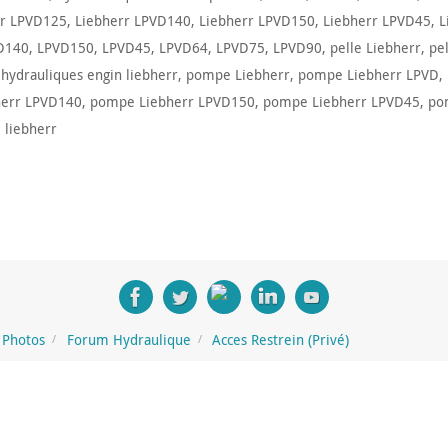
rr LPVD125
,
Liebherr LPVD140
,
Liebherr LPVD150
,
Liebherr LPVD45
,
L
D140
,
LPVD150
,
LPVD45
,
LPVD64
,
LPVD75
,
LPVD90
,
pelle Liebherr
,
pe
ydrauliques engin liebherr
,
pompe Liebherr
,
pompe Liebherr LPVD
,
err LPVD140
,
pompe Liebherr LPVD150
,
pompe Liebherr LPVD45
,
po
 liebherr
Photos
Forum Hydraulique
Acces Restrein (Privé)