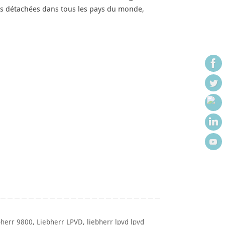
es détachées dans tous les pays du monde,
bherr 9800
,
Liebherr LPVD
,
liebherr lpvd lpvd