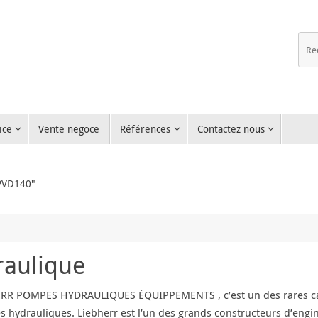
ice
Vente negoce
Références
Contactez nous
LPVD140"
raulique
RR POMPES HYDRAULIQUES ÉQUIPPEMENTS , c’est un des rares cas
 hydrauliques. Liebherr est l’un des grands constructeurs d’engins