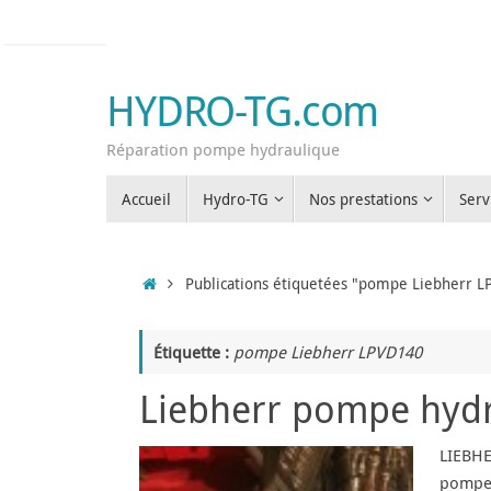
Passer
au
contenu
HYDRO-TG.com
Réparation pompe hydraulique
Passer
Accueil
Hydro-TG
Nos prestations
Serv
au
contenu
Accueil
Publications étiquetées "pompe Liebherr 
Étiquette :
pompe Liebherr LPVD140
Liebherr pompe hyd
LIEBHE
pompes