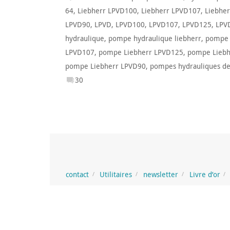
64
,
Liebherr LPVD100
,
Liebherr LPVD107
,
Liebhe
LPVD90
,
LPVD
,
LPVD100
,
LPVD107
,
LPVD125
,
LPV
hydraulique
,
pompe hydraulique liebherr
,
pompe h
LPVD107
,
pompe Liebherr LPVD125
,
pompe Liebh
pompe Liebherr LPVD90
,
pompes hydrauliques de
30
contact
Utilitaires
newsletter
Livre d’or