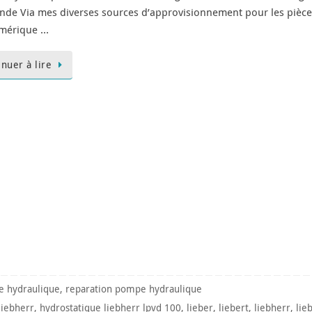
nde Via mes diverses sources d’approvisionnement pour les pièc
mérique …
inuer à lire
 hydraulique
,
reparation pompe hydraulique
liebherr
,
hydrostatique liebherr lpvd 100
,
lieber
,
liebert
,
liebherr
,
lie