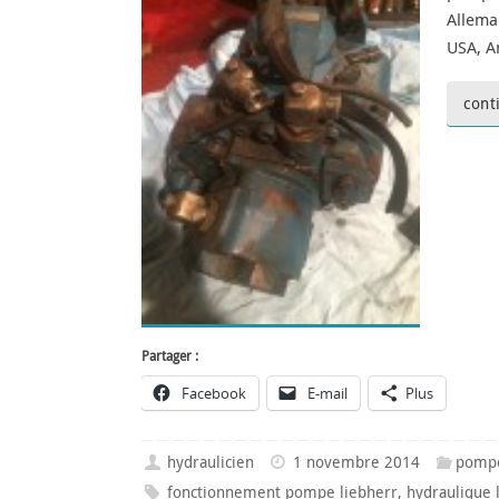
Allema
USA, A
cont
Partager :
Facebook
E-mail
Plus
hydraulicien
1 novembre 2014
pompe
fonctionnement pompe liebherr
,
hydraulique 