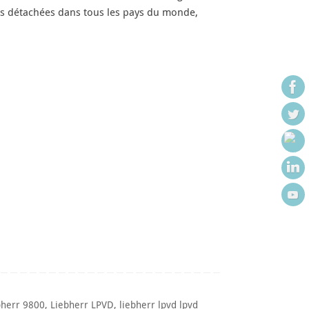
es détachées dans tous les pays du monde,
bherr 9800
,
Liebherr LPVD
,
liebherr lpvd lpvd