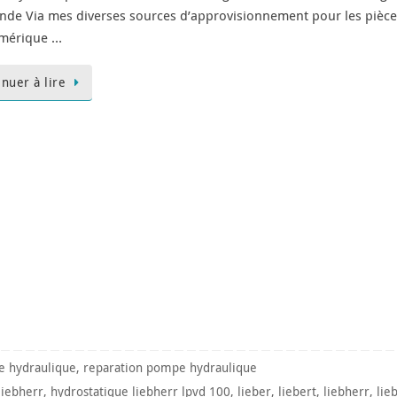
nde Via mes diverses sources d’approvisionnement pour les pièc
mérique …
inuer à lire
 hydraulique
,
reparation pompe hydraulique
liebherr
,
hydrostatique liebherr lpvd 100
,
lieber
,
liebert
,
liebherr
,
lie