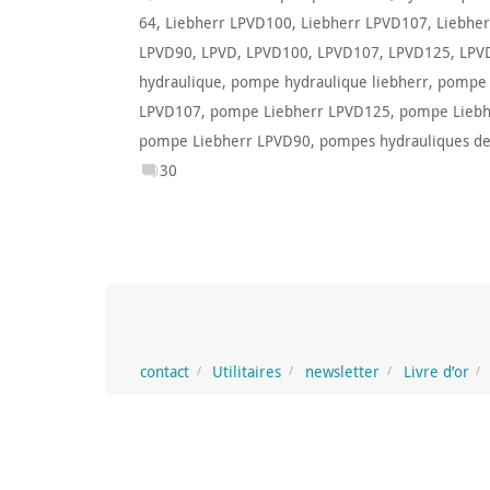
64
,
Liebherr LPVD100
,
Liebherr LPVD107
,
Liebhe
LPVD90
,
LPVD
,
LPVD100
,
LPVD107
,
LPVD125
,
LPV
hydraulique
,
pompe hydraulique liebherr
,
pompe h
LPVD107
,
pompe Liebherr LPVD125
,
pompe Liebh
pompe Liebherr LPVD90
,
pompes hydrauliques de
30
contact
Utilitaires
newsletter
Livre d’or