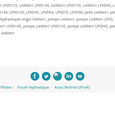
rr LPVD125
,
Liebherr LPVD140
,
Liebherr LPVD150
,
Liebherr LPVD45
,
L
D140
,
LPVD150
,
LPVD45
,
LPVD64
,
LPVD75
,
LPVD90
,
pelle Liebherr
,
pe
ydrauliques engin liebherr
,
pompe Liebherr
,
pompe Liebherr LPVD
,
err LPVD140
,
pompe Liebherr LPVD150
,
pompe Liebherr LPVD45
,
po
 liebherr
Photos
Forum Hydraulique
Acces Restrein (Privé)