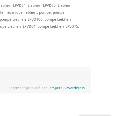
iebherr LPVD64
,
Liebherr LPVD75
,
Liebherr
lle mécanique liebherr
,
pompe
,
pompe
pompe Liebherr LPVD100
,
pompe Liebherr
mpe Liebherr LPVD64
,
pompe Liebherr LPVD75
,
Fièrement propulsé par
Tempera
&
WordPress.