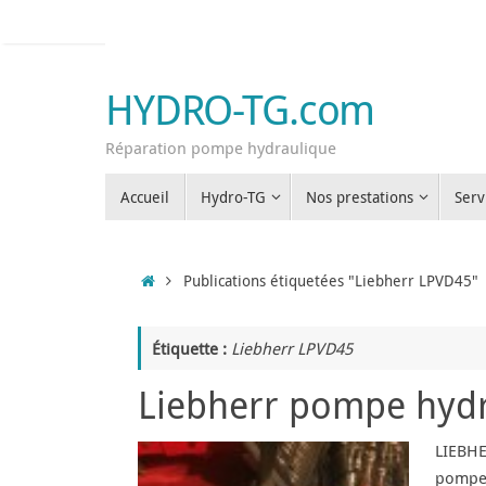
Passer
au
contenu
HYDRO-TG.com
Réparation pompe hydraulique
Passer
Accueil
Hydro-TG
Nos prestations
Serv
au
contenu
Accueil
Publications étiquetées "Liebherr LPVD45"
Étiquette :
Liebherr LPVD45
Liebherr pompe hyd
LIEBHE
pompes