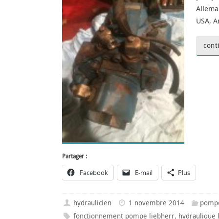
Allema
USA, A
cont
Partager :
Facebook
E-mail
Plus
hydraulicien
1 novembre 2014
pompe
fonctionnement pompe liebherr
,
hydraulique 