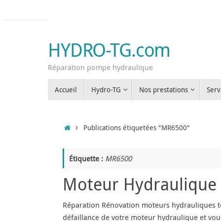
Passer
au
contenu
HYDRO-TG.com
Réparation pompe hydraulique
Passer
Accueil
Hydro-TG
Nos prestations
Serv
au
contenu
Accueil
Publications étiquetées "MR6500"
Étiquette :
MR6500
Moteur Hydraulique 
Réparation Rénovation moteurs hydrauliques to
défaillance de votre moteur hydraulique et vou