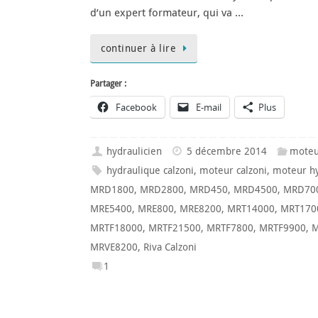
d’un expert formateur, qui va …
continuer à lire
Partager :
Facebook
E-mail
Plus
hydraulicien
5 décembre 2014
moteu
hydraulique calzoni
,
moteur calzoni
,
moteur hy
MRD1800
,
MRD2800
,
MRD450
,
MRD4500
,
MRD70
MRE5400
,
MRE800
,
MRE8200
,
MRT14000
,
MRT170
MRTF18000
,
MRTF21500
,
MRTF7800
,
MRTF9900
,
M
MRVE8200
,
Riva Calzoni
1