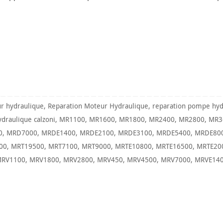
r hydraulique
,
Reparation Moteur Hydraulique
,
reparation pompe hyd
draulique calzoni
,
MR1100
,
MR1600
,
MR1800
,
MR2400
,
MR2800
,
MR3
0
,
MRD7000
,
MRDE1400
,
MRDE2100
,
MRDE3100
,
MRDE5400
,
MRDE80
00
,
MRT19500
,
MRT7100
,
MRT9000
,
MRTE10800
,
MRTE16500
,
MRTE20
RV1100
,
MRV1800
,
MRV2800
,
MRV450
,
MRV4500
,
MRV7000
,
MRVE14