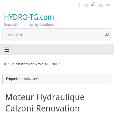
Passer
au
contenu
HYDRO-TG.com
Réparation pompe hydraulique
R
Reche
p
:
Accueil
Publications étiquetées "MRD2800"
Étiquette :
MRD2800
Moteur Hydraulique
Calzoni Renovation