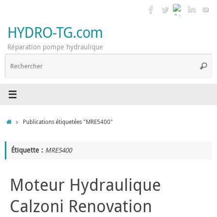
Passer
au
contenu
HYDRO-TG.com
Réparation pompe hydraulique
R
Reche
p
:
Accueil
Publications étiquetées "MRE5400"
Étiquette :
MRE5400
Moteur Hydraulique
Calzoni Renovation