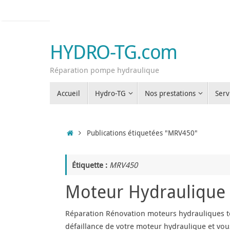
Passer
au
contenu
HYDRO-TG.com
Réparation pompe hydraulique
Passer
Accueil
Hydro-TG
Nos prestations
Serv
au
contenu
Accueil
Publications étiquetées "MRV450"
Étiquette :
MRV450
Moteur Hydraulique 
Réparation Rénovation moteurs hydrauliques to
défaillance de votre moteur hydraulique et vou