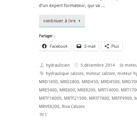
d’un expert formateur, qui va …
continuer à lire
Partager :
Facebook
E-mail
Plus
hydraulicien
5 décembre 2014
moteu
hydraulique calzoni
,
moteur calzoni
,
moteur hy
MRD1800
,
MRD2800
,
MRD450
,
MRD4500
,
MRD70
MRE5400
,
MRE800
,
MRE8200
,
MRT14000
,
MRT170
MRTF18000
,
MRTF21500
,
MRTF7800
,
MRTF9900
,
M
MRVE8200
,
Riva Calzoni
1