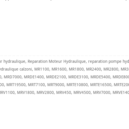
r hydraulique
,
Reparation Moteur Hydraulique
,
reparation pompe hyd
draulique calzoni
,
MR1100
,
MR1600
,
MR1800
,
MR2400
,
MR2800
,
MR3
0
,
MRD7000
,
MRDE1400
,
MRDE2100
,
MRDE3100
,
MRDE5400
,
MRDE80
00
,
MRT19500
,
MRT7100
,
MRT9000
,
MRTE10800
,
MRTE16500
,
MRTE20
RV1100
,
MRV1800
,
MRV2800
,
MRV450
,
MRV4500
,
MRV7000
,
MRVE14