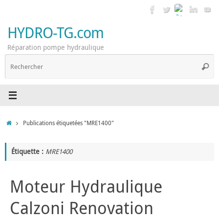
Passer
au
contenu
HYDRO-TG.com
Réparation pompe hydraulique
R
Reche
p
:
Accueil
Publications étiquetées "MRE1400"
Étiquette :
MRE1400
Moteur Hydraulique
Calzoni Renovation